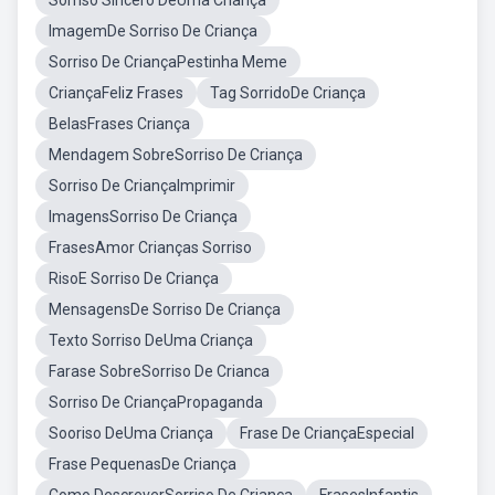
Sorriso Sincero DeUma Criança
ImagemDe Sorriso De Criança
Sorriso De CriançaPestinha Meme
CriançaFeliz Frases
Tag SorridoDe Criança
BelasFrases Criança
Mendagem SobreSorriso De Criança
Sorriso De CriançaImprimir
ImagensSorriso De Criança
FrasesAmor Crianças Sorriso
RisoE Sorriso De Criança
MensagensDe Sorriso De Criança
Texto Sorriso DeUma Criança
Farase SobreSorriso De Crianca
Sorriso De CriançaPropaganda
Sooriso DeUma Criança
Frase De CriançaEspecial
Frase PequenasDe Criança