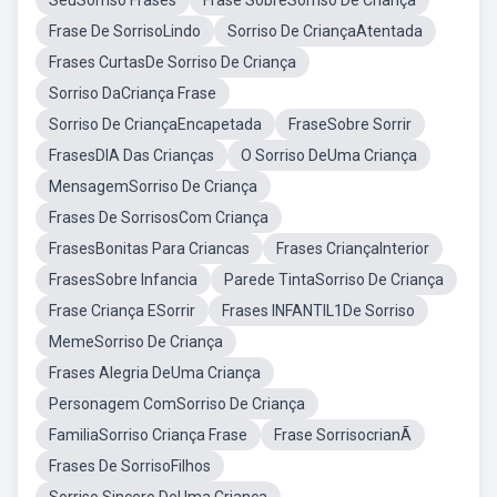
SeuSorriso Frases
Frase SobreSorriso De Criança
Frase De SorrisoLindo
Sorriso De CriançaAtentada
Frases CurtasDe Sorriso De Criança
Sorriso DaCriança Frase
Sorriso De CriançaEncapetada
FraseSobre Sorrir
FrasesDIA Das Crianças
O Sorriso DeUma Criança
MensagemSorriso De Criança
Frases De SorrisosCom Criança
FrasesBonitas Para Criancas
Frases CriançaInterior
FrasesSobre Infancia
Parede TintaSorriso De Criança
Frase Criança ESorrir
Frases INFANTIL1De Sorriso
MemeSorriso De Criança
Frases Alegria DeUma Criança
Personagem ComSorriso De Criança
FamiliaSorriso Criança Frase
Frase SorrisocrianÃ
Frases De SorrisoFilhos