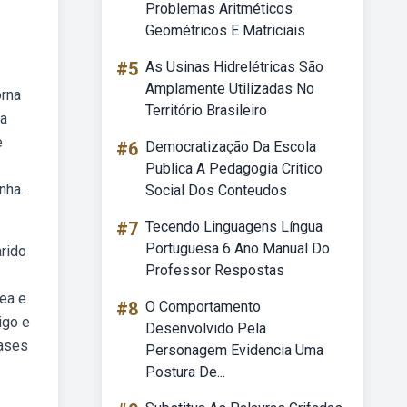
Problemas Aritméticos
Geométricos E Matriciais
#5
As Usinas Hidrelétricas São
Amplamente Utilizadas No
orna
Território Brasileiro
ia
e
#6
Democratização Da Escola
Publica A Pedagogia Critico
nha.
Social Dos Conteudos
#7
Tecendo Linguagens Língua
Portuguesa 6 Ano Manual Do
rido
Professor Respostas
ea e
#8
O Comportamento
igo e
Desenvolvido Pela
rases
Personagem Evidencia Uma
Postura De...