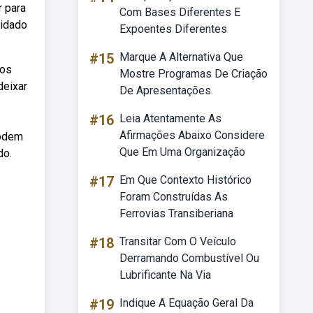
r para
Com Bases Diferentes E
uidado
Expoentes Diferentes
#15
Marque A Alternativa Que
mos
Mostre Programas De Criação
deixar
De Apresentações.
#16
Leia Atentamente As
Afirmações Abaixo Considere
podem
Que Em Uma Organização
do.
#17
Em Que Contexto Histórico
Foram Construídas As
Ferrovias Transiberiana
#18
Transitar Com O Veículo
Derramando Combustível Ou
Lubrificante Na Via
#19
Indique A Equação Geral Da