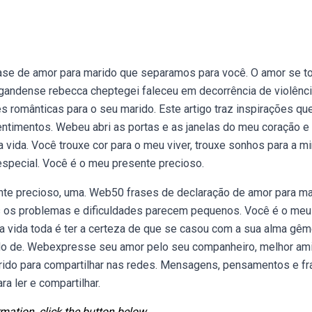
ase de amor para marido que separamos para você. O amor se t
gandense rebecca cheptegei faleceu em decorrência de violênc
românticas para o seu marido. Este artigo traz inspirações qu
ntimentos. Webeu abri as portas e as janelas do meu coração e
ha vida. Você trouxe cor para o meu viver, trouxe sonhos para a mi
special. Você é o meu presente precioso.
te precioso, uma. Web50 frases de declaração de amor para ma
os os problemas e dificuldades parecem pequenos. Você é o meu
a vida toda é ter a certeza de que se casou com a sua alma gêm
ido de. Webexpresse seu amor pelo seu companheiro, melhor am
rido para compartilhar nas redes. Mensagens, pensamentos e f
ra ler e compartilhar.
mation, click the button below.