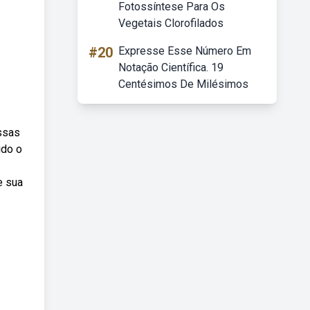
Fotossíntese Para Os
Vegetais Clorofilados
#20
Expresse Esse Número Em
Notação Científica. 19
Centésimos De Milésimos
ssas
ido o
e sua