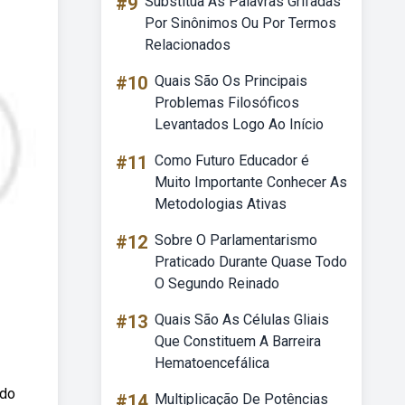
#9
Substitua As Palavras Grifadas
Por Sinônimos Ou Por Termos
Relacionados
#10
Quais São Os Principais
Problemas Filosóficos
Levantados Logo Ao Início
#11
Como Futuro Educador é
Muito Importante Conhecer As
Metodologias Ativas
#12
Sobre O Parlamentarismo
Praticado Durante Quase Todo
O Segundo Reinado
#13
Quais São As Células Gliais
Que Constituem A Barreira
Hematoencefálica
ado
#14
Multiplicação De Potências