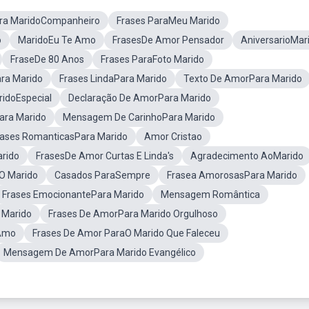
ara MaridoCompanheiro
Frases ParaMeu Marido
o
MaridoEu Te Amo
FrasesDe Amor Pensador
AniversarioMar
FraseDe 80 Anos
Frases ParaFoto Marido
ra Marido
Frases LindaPara Marido
Texto De AmorPara Marido
idoEspecial
Declaração De AmorPara Marido
ara Marido
Mensagem De CarinhoPara Marido
rases RomanticasPara Marido
Amor Cristao
arido
FrasesDe Amor Curtas E Linda's
Agradecimento AoMarido
O Marido
Casados ParaSempre
Frasea AmorosasPara Marido
Frases EmocionantePara Marido
Mensagem Romântica
 Marido
Frases De AmorPara Marido Orgulhoso
 Amo
Frases De Amor ParaO Marido Que Faleceu
Mensagem De AmorPara Marido Evangélico