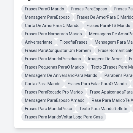
Frases ParaO Marido
Frases ParaEsposo
Frases P
Mensagem ParaEsposo
Frases De AmorPara O Marid
Carta De AmorPara O Marido
Frases ParaFTS Marido
Frases Para Namorado Marido
Mensagens De AmorPa
Aniversariante
FilosofiaFrases
Mensagem Para Mar
Frases ParaConquistar Um Homem
Frase RomanticaP
Frases Para MaridoPresidiario
Imagens De Amor
F
Frases Pequenas ParaO Marido
Texto EFrases Para M
Mensagem De AniversárioPara Marido
Parabéns Para
CartazPara Marido
Frases Para Falar ParaO Marido
Frases ParaRecado Pro Marido
Frase ApaixonadaPara
Mensagem ParaEsposo Amado
Rase Para MaridoTe
Frases Para MaridoPreso
Texto Para MaridoRefletir
Frases Para MaridoVoltar Logo Para Casa