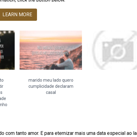
LEARN MORE
to
marido meu lado quero
ir
cumplicidade declaram
us
casal
ade
inho
o com tanto amor. E para eternizar mais uma data especial ao l