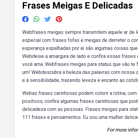
Frases Meigas E Delicadas
Webfrases meigas sempre transmitem aquele ar de lev
especial com frases fofas e meigas de derreter o c
esperança espalhadas por aí são algumas coisas que
Webdeixe a amargura de lado e confira essas frases
você ama. Webfrases meigas para status que vão te f
um! Webdescubra a beleza das palavras com nossa se
e à sensibilidade, trazendo leveza e encanto ao cotid
Webas frases carinhosas podem colorir a rotina, com
positivos, confira algumas frases carinhosas que p
delicadeza com as pessoas. Frases meigas para statu
111 frases e pensamentos: Eu sou uma mulher delicada
For more infor