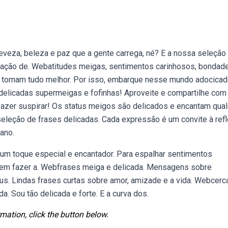
eza, beleza e paz que a gente carrega, né? E a nossa seleção
oração de. Webatitudes meigas, sentimentos carinhosos, bondad
 tornam tudo melhor. Por isso, embarque nesse mundo adocicad
 delicadas supermeigas e fofinhas! Aproveite e compartilhe co
azer suspirar! Os status meigos são delicados e encantam qua
leção de frases delicadas. Cada expressão é um convite à ref
iano.
 um toque especial e encantador. Para espalhar sentimentos
odem fazer a. Webfrases meiga e delicada. Mensagens sobre
s. Lindas frases curtas sobre amor, amizade e a vida. Webcerc
. Sou tão delicada e forte. E a curva dos.
mation, click the button below.