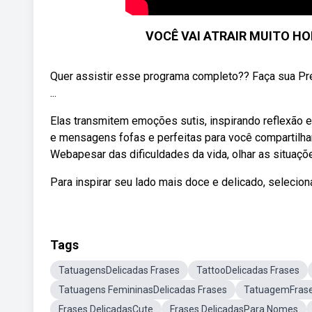
VOCÊ VAI ATRAIR MUITO HO
Quer assistir esse programa completo?? Faça sua Pré
...
Elas transmitem emoções sutis, inspirando reflexão 
e mensagens fofas e perfeitas para você compartilh
Webapesar das dificuldades da vida, olhar as situaçõ
Para inspirar seu lado mais doce e delicado, selecio
Tags
TatuagensDelicadas Frases
TattooDelicadas Frases
Tatuagens FemininasDelicadas Frases
TatuagemFras
Frases DelicadasCute
Frases DelicadasPara Nomes