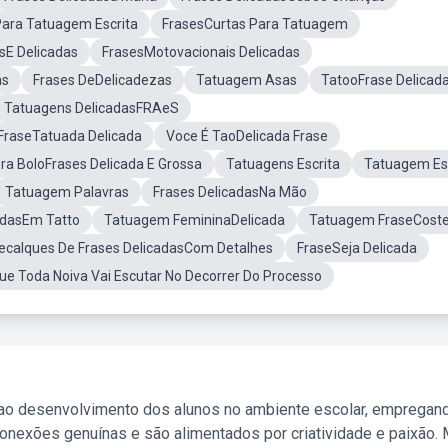
Para Tatuagem Escrita
FrasesCurtas Para Tatuagem
sE Delicadas
FrasesMotovacionais Delicadas
as
Frases DeDelicadezas
Tatuagem Asas
TatooFrase Delicad
Tatuagens DelicadasFRAeS
FraseTatuada Delicada
Voce É TaoDelicada Frase
ra BoloFrases Delicada E Grossa
Tatuagens Escrita
Tatuagem Esc
Tatuagem Palavras
Frases DelicadasNa Mão
adasEm Tatto
Tatuagem FemininaDelicada
Tatuagem FraseCoste
ecalques De Frases DelicadasCom Detalhes
FraseSeja Delicada
ue Toda Noiva Vai Escutar No Decorrer Do Processo
 ao desenvolvimento dos alunos no ambiente escolar, empregan
nexões genuínas e são alimentados por criatividade e paixão. 