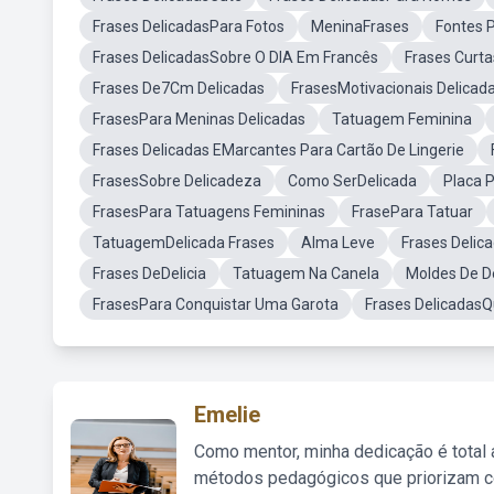
Frases DelicadasPara Fotos
MeninaFrases
Fontes 
Frases DelicadasSobre O DIA Em Francês
Frases Curta
Frases De7Cm Delicadas
FrasesMotivacionais Delicad
FrasesPara Meninas Delicadas
Tatuagem Feminina
Frases Delicadas EMarcantes Para Cartão De Lingerie
FrasesSobre Delicadeza
Como SerDelicada
Placa P
FrasesPara Tatuagens Femininas
FrasePara Tatuar
TatuagemDelicada Frases
Alma Leve
Frases Delic
Frases DeDelicia
Tatuagem Na Canela
Moldes De D
FrasesPara Conquistar Uma Garota
Frases DelicadasQ
Emelie
Como mentor, minha dedicação é total
métodos pedagógicos que priorizam co