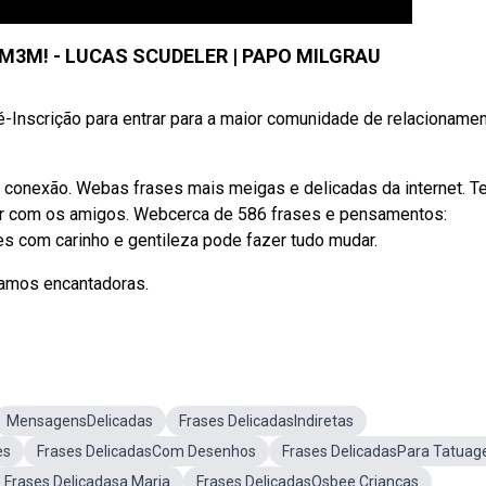
M3M! - LUCAS SCUDELER | PAPO MILGRAU
-Inscrição para entrar para a maior comunidade de relacioname
e conexão. Webas frases mais meigas e delicadas da internet. T
ar com os amigos. Webcerca de 586 frases e pensamentos:
es com carinho e gentileza pode fazer tudo mudar.
namos encantadoras.
MensagensDelicadas
Frases DelicadasIndiretas
es
Frases DelicadasCom Desenhos
Frases DelicadasPara Tatua
Frases Delicadasa Maria
Frases DelicadasOsbee Crianças