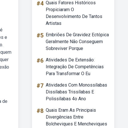
#4
Quais Fatores Históricos
Propiciaram O
Desenvolvimento De Tantos
Artistas
 é
#5
Embriões De Gravidez Ectópica
es e
Geralmente Não Conseguem
o.
Sobreviver Porque
m quem
lquer
#6
Atividades De Extensão:
Integração De Competências
lexão
Para Transformar O Eu
#7
Atividades Com Monossílabas
Dissílabas Trissílabas E
Polissílabas 4o Ano
a de
#8
Quais Eram As Principais
Divergências Entre
Bolcheviques E Mencheviques