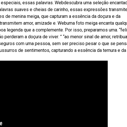
os especiais, essas palavras. Webdescubra uma seleção encanta
lavras suaves e cheias de carinho, essas expressões transmi
es de menina meiga, que capturam a essência da doçura e da
s transmitem amor, amizade e. Webuma foto meiga encanta qualq
oa legenda que a complemente. Por isso, preparamos uma. “fel
erderam a doçura de viver. ” “ao menor sinal de amor, retribua.
s seguros com uma pessoa, sem ser preciso pesar o que se pen
ssurros de sentimentos, capturando a essência da ternura e da