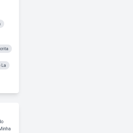
a
rita
 La
do
Minha