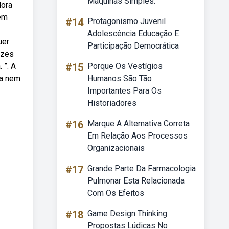
Máquinas Simples.
dora
tem
#14
Protagonismo Juvenil
Adolescência Educação E
uer
Participação Democrática
izes
 ”. A
#15
Porque Os Vestígios
sa nem
Humanos São Tão
Importantes Para Os
Historiadores
#16
Marque A Alternativa Correta
Em Relação Aos Processos
Organizacionais
#17
Grande Parte Da Farmacologia
Pulmonar Esta Relacionada
Com Os Efeitos
#18
Game Design Thinking
Propostas Lúdicas No