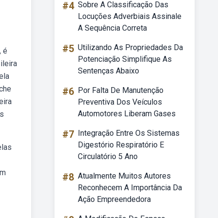
#4
Sobre A Classificação Das
Locuções Adverbiais Assinale
A Sequência Correta
#5
Utilizando As Propriedades Da
, é
Potenciação Simplifique As
leira
Sentenças Abaixo
ela
nche
#6
Por Falta De Manutenção
eira
Preventiva Dos Veículos
Automotores Liberam Gases
es
#7
Integração Entre Os Sistemas
Digestório Respiratório E
elas
Circulatório 5 Ano
om
#8
Atualmente Muitos Autores
Reconhecem A Importância Da
Ação Empreendedora