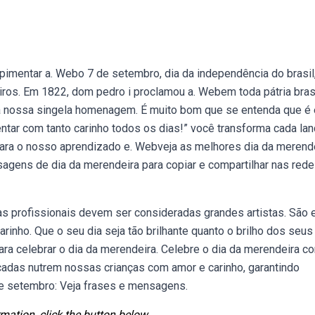
pimentar a. Webo 7 de setembro, dia da independência do brasil
iros. Em 1822, dom pedro i proclamou a. Webem toda pátria brasi
a nossa singela homenagem. É muito bom que se entenda que é 
tar com tanto carinho todos os dias!” você transforma cada la
ara o nosso aprendizado e. Webveja as melhores dia da merend
agens de dia da merendeira para copiar e compartilhar nas red
as profissionais devem ser consideradas grandes artistas. São 
inho. Que o seu dia seja tão brilhante quanto o brilho dos seus
ra celebrar o dia da merendeira. Celebre o dia da merendeira c
cadas nutrem nossas crianças com amor e carinho, garantindo
e setembro: Veja frases e mensagens.
mation, click the button below.