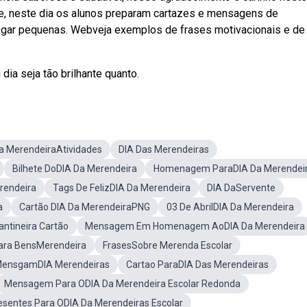
e, neste dia os alunos preparam cartazes e mensagens de
gar pequenas. Webveja exemplos de frases motivacionais e d
dia seja tão brilhante quanto.
a MerendeiraAtividades
DIA Das Merendeiras
Bilhete DoDIA Da Merendeira
Homenagem ParaDIA Da Merendei
endeira
Tags De FelizDIA Da Merendeira
DIA DaServente
a
Cartão DIA Da MerendeiraPNG
03 De AbrilDIA Da Merendeira
antineira Cartão
Mensagem Em Homenagem AoDIA Da Merendeira
ara BensMerendeira
FrasesSobre Merenda Escolar
ensgamDIA Merendeiras
Cartao ParaDIA Das Merendeiras
Mensagem Para ODIA Da Merendeira Escolar Redonda
esentes Para ODIA Da Merendeiras Escolar