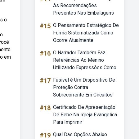
As Recomendações
Presentes Nas Embalagens
os o
#15
O Pensamento Estratégico De
Forma Sistematizada Como
ão
Ocorre Atualmente
 você
mento
#16
O Narrador Também Faz
ro em
Referências Ao Menino
Utilizando Expressões Como
#17
Fusível é Um Dispositivo De
Proteção Contra
Sobrecorrente Em Circuitos
#18
Certificado De Apresentação
De Bebe Na Igreja Evangelica
Para Imprimir
#19
Qual Das Opções Abaixo