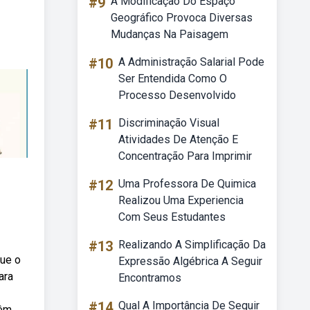
#9
A Modificação Do Espaço
Geográfico Provoca Diversas
Mudanças Na Paisagem
#10
A Administração Salarial Pode
Ser Entendida Como O
Processo Desenvolvido
#11
Discriminação Visual
Atividades De Atenção E
Concentração Para Imprimir
#12
Uma Professora De Quimica
Realizou Uma Experiencia
Com Seus Estudantes
#13
Realizando A Simplificação Da
que o
Expressão Algébrica A Seguir
ara
Encontramos
#14
Qual A Importância De Seguir
têm