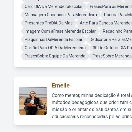
Card DIA Da MerendeiraEscolar
FrasesPara as Merend
Mensagem Carinhosa ParaMerendeira
Poema ParaMer
Presentes ProDIA Da Mae
Arte Para Caneca Merendeir
Imagem Com aFrase Merenda Escolar
Recadinho Par
Plaquinhas DaMerenda Escolar
Dedicatoria Para asMe
Cartão Para ODIA Da Merendeira
30 De OutubroDIA Da
FrasesSobre Equipe Da Merenda
FraseSobre Merenda
Emelie
Como mentor, minha dedicação é total
métodos pedagógicos que priorizam co
missão é orientar os estudantes em su
educacionais reconhecidas pelas princ