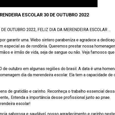
ENDEIRA ESCOLAR 30 DE OUTUBRO 2022
E OUTUBRO 2022, FELIZ DIA DA MERENDEIRA ESCOLAR ...
por garantir uma. Webo sintero parabeniza e agradece a dedicaç
 em especial as de rondônia. Queremos prestar nossa homenage
rmãos e irmãs de vida, seja de sangue ou não. Veja famosos que
 de outubro em algumas regiões do brasil. A data é uma home
homenagem dia da merendeira escolar. Ela tem a capacidade de o
ns de gratidão e carinho. Reconheça o trabalho essencial des
nte,. Entenda a importância desse profissional junto ao pnae.
endeira escolar!
ncia saborosa e saudável, nosso agradecimento e carinho neste