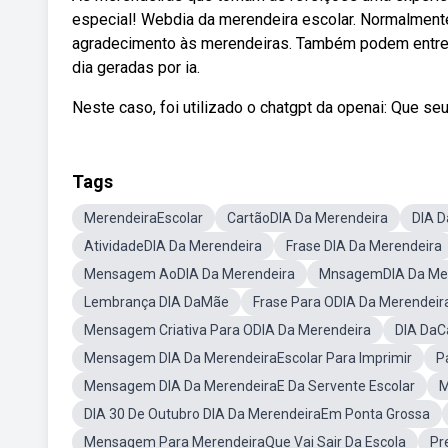
especial! Webdia da merendeira escolar. Normalment
agradecimento às merendeiras. Também podem entre
dia geradas por ia.
Neste caso, foi utilizado o chatgpt da openai: Que seu 
Tags
MerendeiraEscolar
CartãoDIA Da Merendeira
DIA D
AtividadeDIA Da Merendeira
Frase DIA Da Merendeira
Mensagem AoDIA Da Merendeira
MnsagemDIA Da Mer
Lembrança DIA DaMãe
Frase Para ODIA Da Merendeir
Mensagem Criativa Para ODIA Da Merendeira
DIA DaC
Mensagem DIA Da MerendeiraEscolar Para Imprimir
P
Mensagem DIA Da MerendeiraE Da Servente Escolar
M
DIA 30 De Outubro DIA Da MerendeiraEm Ponta Grossa
Mensagem Para MerendeiraQue Vai Sair Da Escola
Pr