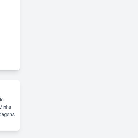
do
Minha
rdagens