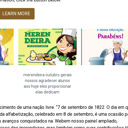
LEARN MORE
merendeira outubro gerais
nossos agradecer alunos
aos hoje eles proporcionar
elas dedicam
cimento de uma nação livre. “7 de setembro de 1822: O dia em 
l da alfabetização, celebrado em 8 de setembro, é uma ocasião p
 os avanços conquistados na. Webem nosso painel ampliado,
misso das merendeiras, mas também como suas contribuições 