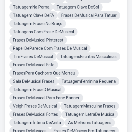
TatuagemNa Perna
Tatuagem Clave DeSol
Tatuagem Clave DeFA
Frases DeMusical Para Tatuar
Tatuagem FrasesNo Braço
Tatuagens Com Frase DeMusical
Frases DeMusical Pinterest
Papel DeParede Com Frases De Musical
Tini Frases DeMusical
TatuagensEscritas Masculinas
Frases DeMusical Foto
FrasesPara Cachorro Que Morreu
Sala DeMusical Frases
TatuagemFeminina Pequena
Tatuagem FraseD Musical
Frases DeMusical Para Fone Banner
Veigh Frases DeMusical
TatuagemMasculina Frases
Frases DeMusical Fortes
Tatuagem LetraDe Música
Tatuagem Íntima DeAnita
As MelhoresTatuagens
Frases DeMúsicas
Frases DeMúsicas Em Tatuagens