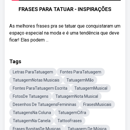
FRASES PARA TATUAR - INSPIRAÇÕES
As melhores frases pra se tatuar que conquistaram um
espaço especial na moda e é uma tendência que deve
ficar! Elas podem ...
Tags
Letras ParaTatuagem
Fontes ParaTatuagem
TatuagemNotas Musicais
TatuagemMão
Fontes ParaTatuagem Escrita
TatuagemMusical
FotosDe Tatuagens
TatuagemNota Musical
Desenhos De TatuagensFemininas
FrasesMusicais
TatuagensNa Coluna
TatuagemCifra
TatuagemNa Canela
TattooFrases
Frases BonitasDe Musicas
Tatuagem De Música