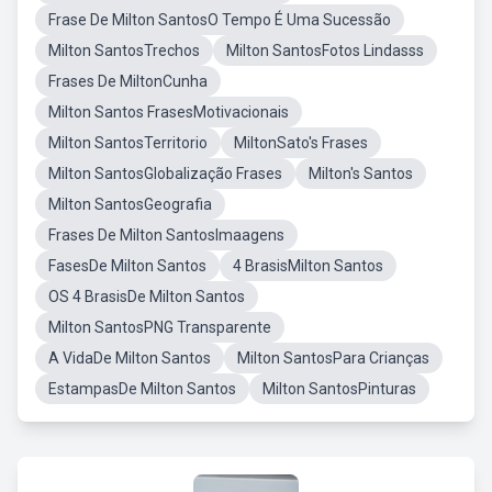
Frase De Milton SantosO Tempo É Uma Sucessão
Milton SantosTrechos
Milton SantosFotos Lindasss
Frases De MiltonCunha
Milton Santos FrasesMotivacionais
Milton SantosTerritorio
MiltonSato's Frases
Milton SantosGlobalização Frases
Milton's Santos
Milton SantosGeografia
Frases De Milton SantosImaagens
FasesDe Milton Santos
4 BrasisMilton Santos
OS 4 BrasisDe Milton Santos
Milton SantosPNG Transparente
A VidaDe Milton Santos
Milton SantosPara Crianças
EstampasDe Milton Santos
Milton SantosPinturas