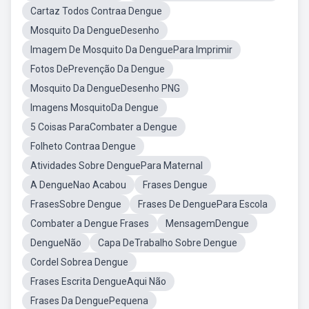
Cartaz Todos Contraa Dengue
Mosquito Da DengueDesenho
Imagem De Mosquito Da DenguePara Imprimir
Fotos DePrevenção Da Dengue
Mosquito Da DengueDesenho PNG
Imagens MosquitoDa Dengue
5 Coisas ParaCombater a Dengue
Folheto Contraa Dengue
Atividades Sobre DenguePara Maternal
A DengueNao Acabou
Frases Dengue
FrasesSobre Dengue
Frases De DenguePara Escola
Combater a Dengue Frases
MensagemDengue
DengueNão
Capa DeTrabalho Sobre Dengue
Cordel Sobrea Dengue
Frases Escrita DengueAqui Não
Frases Da DenguePequena