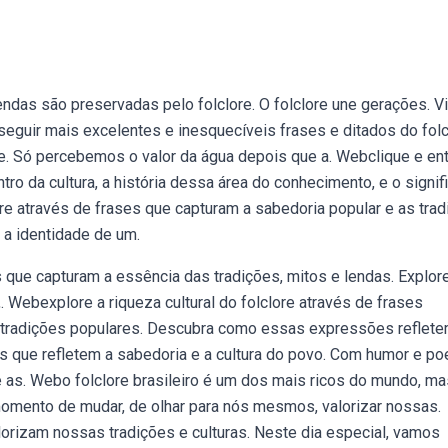
endas são preservadas pelo folclore. O folclore une gerações. V
 seguir mais excelentes e inesquecíveis frases e ditados do folc
lore. Só percebemos o valor da água depois que a. Webclique e en
tro da cultura, a história dessa área do conhecimento, e o signif
ore através de frases que capturam a sabedoria popular e as tra
a identidade de um.
 que capturam a essência das tradições, mitos e lendas. Explor
. Webexplore a riqueza cultural do folclore através de frases
s tradições populares. Descubra como essas expressões reflete
que refletem a sabedoria e a cultura do povo. Com humor e poe
 as. Webo folclore brasileiro é um dos mais ricos do mundo, ma
 momento de mudar, de olhar para nós mesmos, valorizar nossas.
rizam nossas tradições e culturas. Neste dia especial, vamos