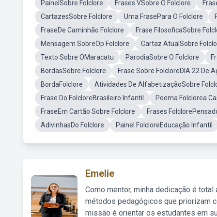
PainelSobre Folclore
Frases VSobre O Folclore
Fras
CartazesSobre Folclore
Uma FrasePara O Folclore
FraseDe Caminhão Folclore
Frase FilosoficaSobre Folc
Mensagem SobreOp Folclore
Cartaz AtualSobre Folclo
Texto Sobre OMaracatu
ParodiaSobre O Folclore
Fr
BordasSobre Folclore
Frase Sobre FolcloreDIA 22 De A
BordaFolclore
Atividades De AlfabetizaçãoSobre Folcl
Frase Do FolcloreBrasileiro Infantil
Poema Folclorea Ca
FraseEm Cartão Sobre Folclore
Frases FolclorePensad
AdivinhasDo Folclore
Painel FolcloreEducação Infantil
Emelie
Como mentor, minha dedicação é total
métodos pedagógicos que priorizam co
missão é orientar os estudantes em su