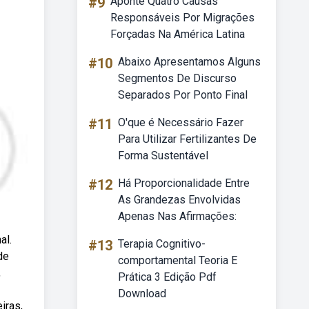
#9
Aponte Quatro Causas
Responsáveis Por Migrações
Forçadas Na América Latina
#10
Abaixo Apresentamos Alguns
Segmentos De Discurso
Separados Por Ponto Final
#11
O'que é Necessário Fazer
Para Utilizar Fertilizantes De
Forma Sustentável
#12
Há Proporcionalidade Entre
As Grandezas Envolvidas
Apenas Nas Afirmações:
al.
#13
Terapia Cognitivo-
de
comportamental Teoria E
,
Prática 3 Edição Pdf
Download
iras,