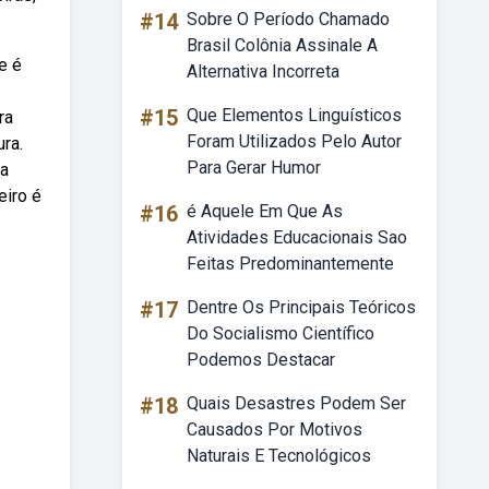
#14
Sobre O Período Chamado
Brasil Colônia Assinale A
e é
Alternativa Incorreta
#15
Que Elementos Linguísticos
ra
Foram Utilizados Pelo Autor
ra.
Para Gerar Humor
 a
eiro é
#16
é Aquele Em Que As
Atividades Educacionais Sao
Feitas Predominantemente
#17
Dentre Os Principais Teóricos
Do Socialismo Científico
Podemos Destacar
#18
Quais Desastres Podem Ser
Causados Por Motivos
Naturais E Tecnológicos