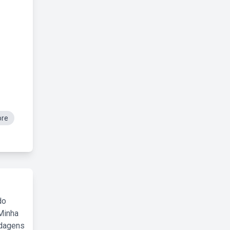
ore
do
Minha
rdagens