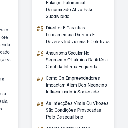
Balanço Patrimonial
Denominado Ativo Esta
Subdividido
#5
Direitos E Garantias
iva o
Fundamentais Direitos E
lore
Deveres Individuais E Coletivos
tenda
icado
#6
Aneurisma Sacular No
dições
Segmento Oftálmico Da Artéria
Carótida Interna Esquerda
#7
Como Os Empreendedores
e a
Impactam Além Dos Negócios
Influenciando A Sociedade
m a.
sia,
#8
As Infecções Virais Ou Viroses
s
São Condições Provocadas
Pelo Desequilíbrio