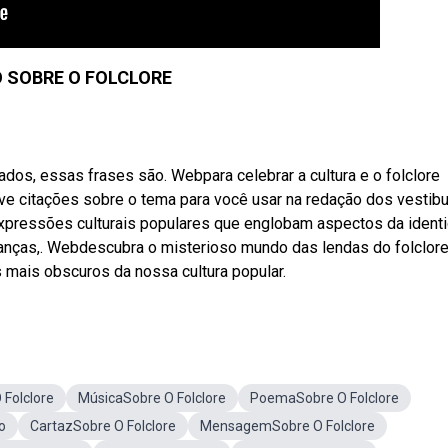
O SOBRE O FOLCLORE
os, essas frases são. Webpara celebrar a cultura e o folclore
nove citações sobre o tema para você usar na redação dos vestib
 expressões culturais populares que englobam aspectos da ident
 danças,. Webdescubra o misterioso mundo das lendas do folclor
 mais obscuros da nossa cultura popular.
 Folclore
MúsicaSobre O Folclore
PoemaSobre O Folclore
o
CartazSobre O Folclore
MensagemSobre O Folclore