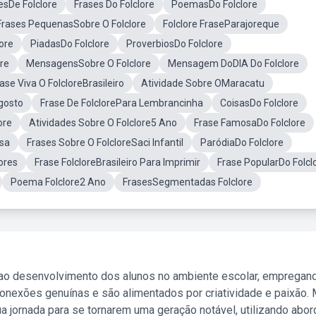
esDe Folclore
Frases Do Folclore
PoemasDo Folclore
Frases PequenasSobre O Folclore
Folclore FraseParajoreque
lore
PiadasDo Folclore
ProverbiosDo Folclore
re
MensagensSobre O Folclore
Mensagem DoDIA Do Folclore
ase Viva O FolcloreBrasileiro
Atividade Sobre OMaracatu
gosto
Frase De FolclorePara Lembrancinha
CoisasDo Folclore
ore
Atividades Sobre O Folclore5 Ano
Frase FamosaDo Folclore
sa
Frases Sobre O FolcloreSaci Infantil
ParódiaDo Folclore
ores
Frase FolcloreBrasileiro Para Imprimir
Frase PopularDo Folcl
Poema Folclore2 Ano
FrasesSegmentadas Folclore
 ao desenvolvimento dos alunos no ambiente escolar, empregan
nexões genuínas e são alimentados por criatividade e paixão. 
a jornada para se tornarem uma geração notável, utilizando abo