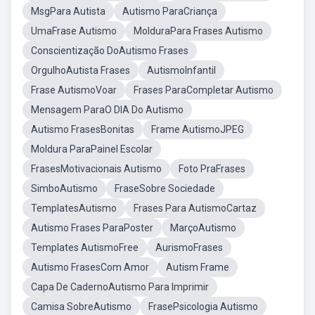
MsgPara Autista
Autismo ParaCriança
UmaFrase Autismo
MolduraPara Frases Autismo
Conscientização DoAutismo Frases
OrgulhoAutista Frases
AutismoInfantil
Frase AutismoVoar
Frases ParaCompletar Autismo
Mensagem ParaO DIA Do Autismo
Autismo FrasesBonitas
Frame AutismoJPEG
Moldura ParaPainel Escolar
FrasesMotivacionais Autismo
Foto PraFrases
SimboAutismo
FraseSobre Sociedade
TemplatesAutismo
Frases Para AutismoCartaz
Autismo Frases ParaPoster
MarçoAutismo
Templates AutismoFree
AurismoFrases
Autismo FrasesCom Amor
Autism Frame
Capa De CadernoAutismo Para Imprimir
Camisa SobreAutismo
FrasePsicologia Autismo