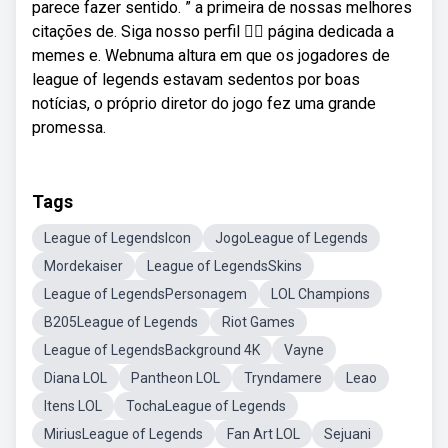
parece fazer sentido. ” a primeira de nossas melhores
citações de. Siga nosso perfil 👇🏼 página dedicada a
memes e. Webnuma altura em que os jogadores de
league of legends estavam sedentos por boas
notícias, o próprio diretor do jogo fez uma grande
promessa.
Tags
League of LegendsIcon
JogoLeague of Legends
Mordekaiser
League of LegendsSkins
League of LegendsPersonagem
LOL Champions
B205League of Legends
Riot Games
League of LegendsBackground 4K
Vayne
Diana LOL
Pantheon LOL
Tryndamere
Leao
Itens LOL
TochaLeague of Legends
MiriusLeague of Legends
Fan Art LOL
Sejuani