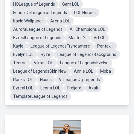
HQLeague of Legends
Gam LOL
Fundo DeLeague of Legends
LOL Heroes
Kayle Wallpaper
Arena LOL
AuroraLeague of Legends
All Champions LOL
EzrealLeague of Legends
Master Yi
Vi LOL
Kayle
League of LegendsTryndamere
Pentakill
Evelyn LOL
Ryze
League of LegendsBackground
Teemo
Viktor LOL
League of LegendsEvelyn
League of LegendsSkin New
Annie LOL
Moba
Ranks LOL
Nasus
Vi LeagueOg Legends
Ezreal LOL
Leona LOL
Freljord
Akali
TemplateLeague of Legends