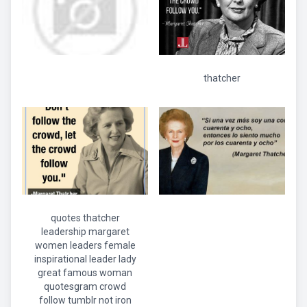
thatcher
quotes thatcher
leadership margaret
women leaders female
inspirational leader lady
great famous woman
quotesgram crowd
follow tumblr not iron