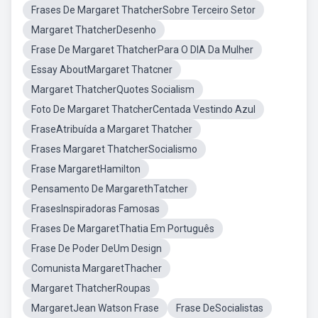
Frases De Margaret ThatcherSobre Terceiro Setor
Margaret ThatcherDesenho
Frase De Margaret ThatcherPara O DIA Da Mulher
Essay AboutMargaret Thatcner
Margaret ThatcherQuotes Socialism
Foto De Margaret ThatcherCentada Vestindo Azul
FraseAtribuída a Margaret Thatcher
Frases Margaret ThatcherSocialismo
Frase MargaretHamilton
Pensamento De MargarethTatcher
FrasesInspiradoras Famosas
Frases De MargaretThatia Em Português
Frase De Poder DeUm Design
Comunista MargaretThacher
Margaret ThatcherRoupas
MargaretJean Watson Frase
Frase DeSocialistas