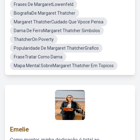
Frases De MargaretLowenfeld
BiografiaDe Margaret Thatcher
Margaret ThatcherCuidado Que Vpoce Pensa
Dama De FerroMargaret Thatcher Simbolos
ThatcherOn Poverty
Popularidade De Margaret ThatcherGrafico
FraseTratar Como Dama
Mapa Mental SobreMargaret Thatcher Em Topicos
Emelie
Como mentor, minha dedicação é total ao