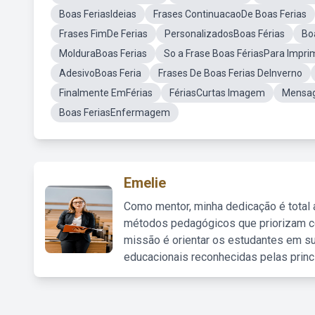
Boas FeriasIdeias
Frases ContinuacaoDe Boas Ferias
Frases FimDe Ferias
PersonalizadosBoas Férias
Bo
MolduraBoas Ferias
So a Frase Boas FériasPara Imprim
AdesivoBoas Feria
Frases De Boas Ferias DeInverno
Finalmente EmFérias
FériasCurtas Imagem
Mensag
Boas FeriasEnfermagem
Emelie
Como mentor, minha dedicação é total
métodos pedagógicos que priorizam co
missão é orientar os estudantes em su
educacionais reconhecidas pelas princ