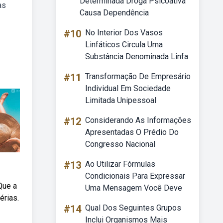
Determinada Droga Psicoativa
as
Causa Dependência
#10
No Interior Dos Vasos
Linfáticos Circula Uma
Substância Denominada Linfa
#11
Transformação De Empresário
Individual Em Sociedade
Limitada Unipessoal
#12
Considerando As Informações
Apresentadas O Prédio Do
Congresso Nacional
#13
Ao Utilizar Fórmulas
Condicionais Para Expressar
Que a
Uma Mensagem Você Deve
érias.
#14
Qual Dos Seguintes Grupos
Inclui Organismos Mais