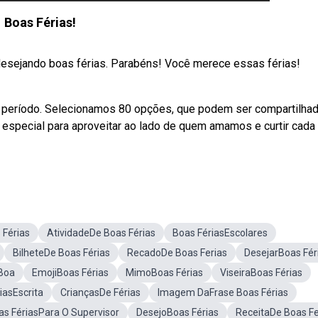
Boas Férias!
sejando boas férias. Parabéns! Você merece essas férias!
o período. Selecionamos 80 opções, que podem ser compartilha
especial para aproveitar ao lado de quem amamos e curtir cada
Férias
AtividadeDe Boas Férias
Boas FériasEscolares
BilheteDe Boas Férias
RecadoDe Boas Ferias
DesejarBoas Fér
 Boa
EmojiBoas Férias
MimoBoas Férias
ViseiraBoas Férias
iasEscrita
CriançasDe Férias
Imagem DaFrase Boas Férias
as FériasPara O Supervisor
DesejoBoas Férias
ReceitaDe Boas Fe