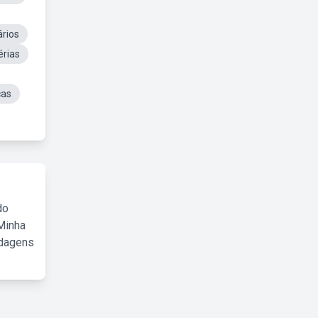
ários
érias
cas
do
Minha
rdagens