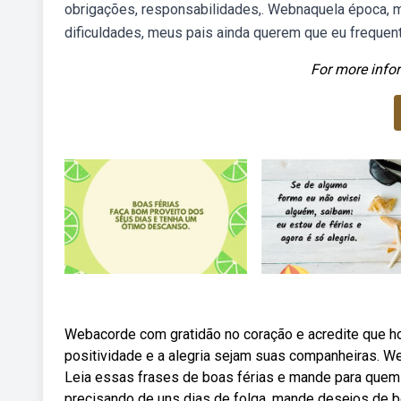
obrigações, responsabilidades,. Webnaquela época, 
dificuldades, meus pais ainda querem que eu frequen
For more infor
Webacorde com gratidão no coração e acredite que hoj
positividade e a alegria sejam suas companheiras. W
Leia essas frases de boas férias e mande para que
precisando de uns dias de folga, mande desejos de 