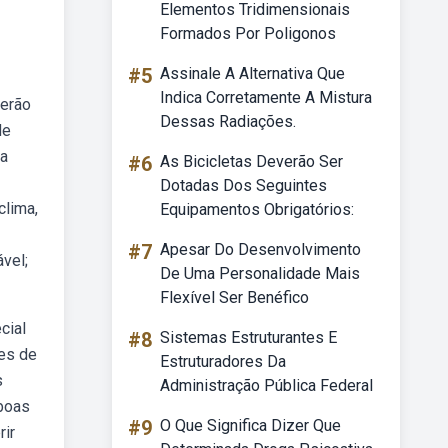
Elementos Tridimensionais
Formados Por Poligonos
#5
Assinale A Alternativa Que
Indica Corretamente A Mistura
serão
Dessas Radiações.
de
 a
#6
As Bicicletas Deverão Ser
Dotadas Dos Seguintes
clima,
Equipamentos Obrigatórios:
#7
Apesar Do Desenvolvimento
vel;
De Uma Personalidade Mais
Flexível Ser Benéfico
cial
#8
Sistemas Estruturantes E
ses de
Estruturadores Da
s
Administração Pública Federal
 boas
#9
O Que Significa Dizer Que
rir