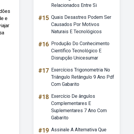
Relacionados Entre Si
adões
#15
Quais Desastres Podem Ser
de e
Causados Por Motivos
iajar
Naturais E Tecnológicos
sa
#16
Produção Do Conhecimento
Científico Tecnológico E
Disrupção Unicesumar
#17
Exercícios Trigonometria No
Triângulo Retângulo 9 Ano Pdf
Com Gabarito
#18
Exercício De ângulos
Complementares E
Suplementares 7 Ano Com
Gabarito
#19
Assinale A Alternativa Que