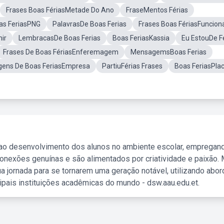
Frases Boas FériasMetade Do Ano
FraseMentos Férias
as FeriasPNG
PalavrasDe Boas Ferias
Frases Boas FériasFuncion
ir
LembracasDe Boas Ferias
Boas FeriasKassia
Eu EstouDe F
Frases De Boas FériasEnferemagem
MensagemsBoas Ferias
ens De Boas FeriasEmpresa
PartiuFérias Frases
Boas FeriasPla
 ao desenvolvimento dos alunos no ambiente escolar, empregan
nexões genuínas e são alimentados por criatividade e paixão. 
a jornada para se tornarem uma geração notável, utilizando abo
ipais instituições acadêmicas do mundo - dsw.aau.edu.et.