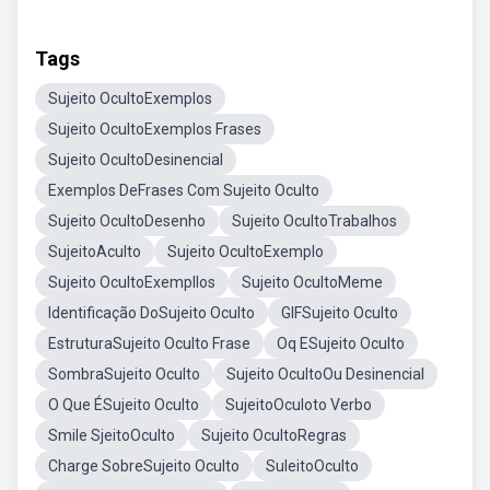
Tags
Sujeito OcultoExemplos
Sujeito OcultoExemplos Frases
Sujeito OcultoDesinencial
Exemplos DeFrases Com Sujeito Oculto
Sujeito OcultoDesenho
Sujeito OcultoTrabalhos
SujeitoAculto
Sujeito OcultoExemplo
Sujeito OcultoExempllos
Sujeito OcultoMeme
Identificação DoSujeito Oculto
GIFSujeito Oculto
EstruturaSujeito Oculto Frase
Oq ESujeito Oculto
SombraSujeito Oculto
Sujeito OcultoOu Desinencial
O Que ÉSujeito Oculto
SujeitoOculoto Verbo
Smile SjeitoOculto
Sujeito OcultoRegras
Charge SobreSujeito Oculto
SuleitoOculto