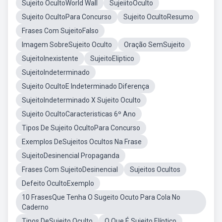
Sujeito OcultoWorld Wall
SujeiitoOculto
Sujeito OcultoPara Concurso
Sujeito OcultoResumo
Frases Com SujeitoFalso
Imagem SobreSujeito Oculto
Oração SemSujeito
SujeitoInexistente
SujeitoEliptico
SujeitoIndeterminado
Sujeito OcultoE Indeterminado Diferença
SujeitoIndeterminado X Sujeito Oculto
Sujeito OcultoCaracteristicas 6º Ano
Tipos De Sujeito OcultoPara Concurso
Exemplos DeSujeitos Ocultos Na Frase
SujeitoDesinencial Propaganda
Frases Com SujeitoDesinencial
Sujeitos Ocultos
Defeito OcultoExemplo
10 FrasesQue Tenha O Sugeito Ocuto Para Cola No
Caderno
Tipos DeSujeito Oculto
O Que É Sujeito Elíptico