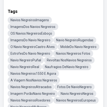
Tags
Navios NegreirosImagens
ImagensDos Navios Negreiros
OS Navios NegreirosEsboço
ImagensDo Navio Negreiro
Navio NegreiroRugendas
O Navio NegreiroCastro Alves
MoldeDo Navio Negreiro
EstrofesDo Navio Negreiro
Navios Negreiros Fotos
Navio NegreiroPuñal
Revoltas NosNavios Negreiros
Navio NegreiroReal
Naufragios DeNavio Negreiro
Navios Negreiros1550 E Agora
A Viagem NosNavios Negreiros
Navios NegreirosAtracados
Fotos De NavioNegrero
Imagem PorãoNavio Negreiro
Navio NegreiroNegros
Navios NegreirosRoedores
Navios NegreirosEuropeus