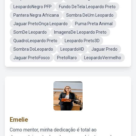
LeopardoNegro PFP
Fundo DeTela Leopardo Preto
Pantera Negra Africana
Sombra DeUm Leopardo
Jaguar PretoOnça Leopardo
Puma Preta Animal
SomDe Leopardo
ImagensDe Leopardo Preto
QuadroLeopardo Preto
Leopardo Preto3D
Sombra DoLeopardo
LeopardoHD
Jaguar Predo
Jaguar PretoFosco
PretoRaro
LeopardoVermelho
Emelie
Como mentor, minha dedicação é total ao