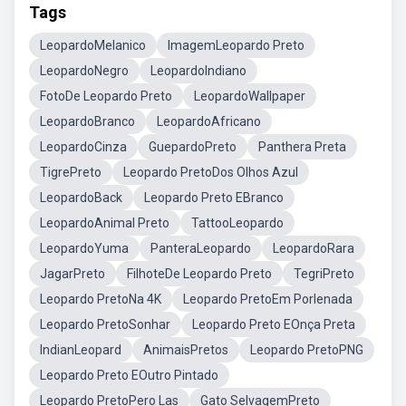
Tags
LeopardoMelanico
ImagemLeopardo Preto
LeopardoNegro
LeopardoIndiano
FotoDe Leopardo Preto
LeopardoWallpaper
LeopardoBranco
LeopardoAfricano
LeopardoCinza
GuepardoPreto
Panthera Preta
TigrePreto
Leopardo PretoDos Olhos Azul
LeopardoBack
Leopardo Preto EBranco
LeopardoAnimal Preto
TattooLeopardo
LeopardoYuma
PanteraLeopardo
LeopardoRara
JagarPreto
FilhoteDe Leopardo Preto
TegriPreto
Leopardo PretoNa 4K
Leopardo PretoEm Porlenada
Leopardo PretoSonhar
Leopardo Preto EOnça Preta
IndianLeopard
AnimaisPretos
Leopardo PretoPNG
Leopardo Preto EOutro Pintado
Leopardo PretoPero Las
Gato SelvagemPreto