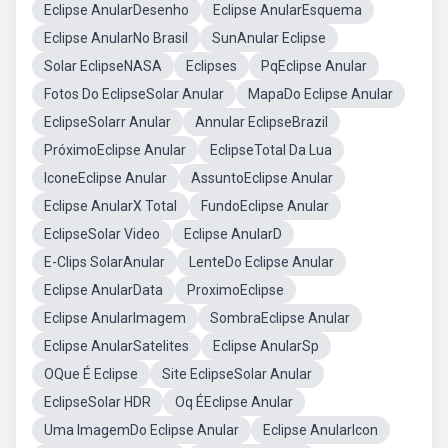
Eclipse AnularDesenho
Eclipse AnularEsquema
Eclipse AnularNo Brasil
SunAnular Eclipse
Solar EclipseNASA
Eclipses
PqEclipse Anular
Fotos Do EclipseSolar Anular
MapaDo Eclipse Anular
EclipseSolarr Anular
Annular EclipseBrazil
PróximoEclipse Anular
EclipseTotal Da Lua
IconeEclipse Anular
AssuntoEclipse Anular
Eclipse AnularX Total
FundoEclipse Anular
EclipseSolar Video
Eclipse AnularD
E-Clips SolarAnular
LenteDo Eclipse Anular
Eclipse AnularData
ProximoEclipse
Eclipse AnularImagem
SombraEclipse Anular
Eclipse AnularSatelites
Eclipse AnularSp
OQue É Eclipse
Site EclipseSolar Anular
EclipseSolar HDR
Oq ÉEclipse Anular
Uma ImagemDo Eclipse Anular
Eclipse AnularIcon