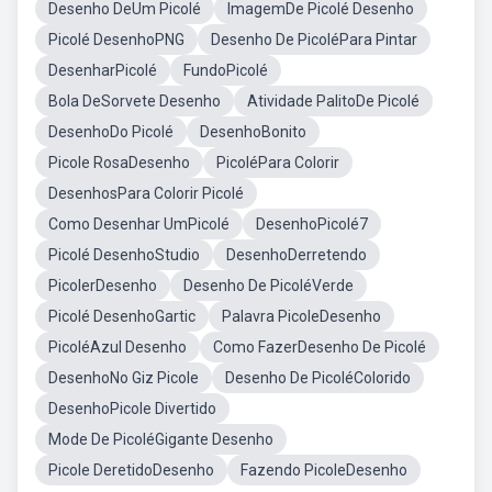
Desenho DeUm Picolé
ImagemDe Picolé Desenho
Picolé DesenhoPNG
Desenho De PicoléPara Pintar
DesenharPicolé
FundoPicolé
Bola DeSorvete Desenho
Atividade PalitoDe Picolé
DesenhoDo Picolé
DesenhoBonito
Picole RosaDesenho
PicoléPara Colorir
DesenhosPara Colorir Picolé
Como Desenhar UmPicolé
DesenhoPicolé7
Picolé DesenhoStudio
DesenhoDerretendo
PicolerDesenho
Desenho De PicoléVerde
Picolé DesenhoGartic
Palavra PicoleDesenho
PicoléAzul Desenho
Como FazerDesenho De Picolé
DesenhoNo Giz Picole
Desenho De PicoléColorido
DesenhoPicole Divertido
Mode De PicoléGigante Desenho
Picole DeretidoDesenho
Fazendo PicoleDesenho