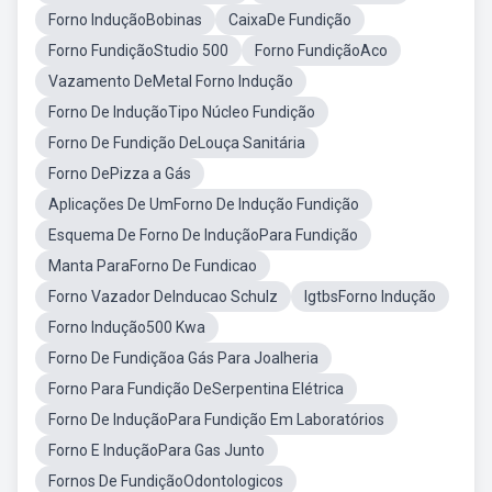
Forno InduçãoBobinas
CaixaDe Fundição
Forno FundiçãoStudio 500
Forno FundiçãoAco
Vazamento DeMetal Forno Indução
Forno De InduçãoTipo Núcleo Fundição
Forno De Fundição DeLouça Sanitária
Forno DePizza a Gás
Aplicações De UmForno De Indução Fundição
Esquema De Forno De InduçãoPara Fundição
Manta ParaForno De Fundicao
Forno Vazador DeInducao Schulz
IgtbsForno Indução
Forno Indução500 Kwa
Forno De Fundiçãoa Gás Para Joalheria
Forno Para Fundição DeSerpentina Elétrica
Forno De InduçãoPara Fundição Em Laboratórios
Forno E InduçãoPara Gas Junto
Fornos De FundiçãoOdontologicos