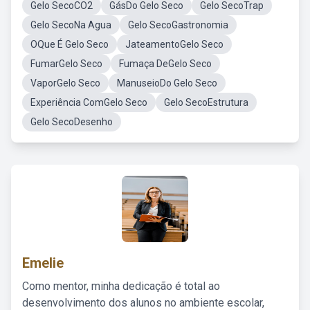
Gelo SecoCO2
GásDo Gelo Seco
Gelo SecoTrap
Gelo SecoNa Agua
Gelo SecoGastronomia
OQue É Gelo Seco
JateamentoGelo Seco
FumarGelo Seco
Fumaça DeGelo Seco
VaporGelo Seco
ManuseioDo Gelo Seco
Experiência ComGelo Seco
Gelo SecoEstrutura
Gelo SecoDesenho
Emelie
Como mentor, minha dedicação é total ao
desenvolvimento dos alunos no ambiente escolar,