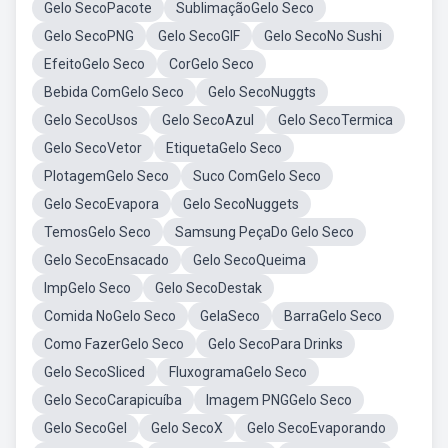
Gelo SecoPacote
SublimaçãoGelo Seco
Gelo SecoPNG
Gelo SecoGIF
Gelo SecoNo Sushi
EfeitoGelo Seco
CorGelo Seco
Bebida ComGelo Seco
Gelo SecoNuggts
Gelo SecoUsos
Gelo SecoAzul
Gelo SecoTermica
Gelo SecoVetor
EtiquetaGelo Seco
PlotagemGelo Seco
Suco ComGelo Seco
Gelo SecoEvapora
Gelo SecoNuggets
TemosGelo Seco
Samsung PeçaDo Gelo Seco
Gelo SecoEnsacado
Gelo SecoQueima
ImpGelo Seco
Gelo SecoDestak
Comida NoGelo Seco
GelaSeco
BarraGelo Seco
Como FazerGelo Seco
Gelo SecoPara Drinks
Gelo SecoSliced
FluxogramaGelo Seco
Gelo SecoCarapicuíba
Imagem PNGGelo Seco
Gelo SecoGel
Gelo SecoX
Gelo SecoEvaporando