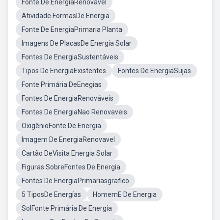
Fonte De EnergiaRenovável
Atividade FormasDe Energia
Fonte De EnergiaPrimaria Planta
Imagens De PlacasDe Energia Solar
Fontes De EnergiaSustentáveis
Tipos De EnergiaExistentes
Fontes De EnergiaSujas
Fonte Primária DeEnegias
Fontes De EnergiaRenováveis
Fontes De EnergiaNao Renovaveis
OxigênioFonte De Energia
Imagem De EnergiaRenovavel
Cartão DeVisita Energia Solar
Figuras SobreFontes De Energia
Fontes De EnergiaPrimariasgrafico
5 TiposDe Energías
HomemE De Energia
SolFonte Primária De Energia