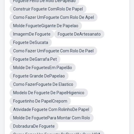
Foguete Feito De Rolo DePapelão
Construir Foguete ComRolo De Papel
Como Fazer UmFoguete Com Rolo De Apel
Molde FogueteGigante De Papelao
ImagemDe Foguete
Foguete DeArtesanato
Foguete DeSucata
Como Fazer UmFoguete Com Rolo De Pael
Foguete DeGarrafa Pet
Molde De FoguetesEm Papelão
Foguete Grande DePapelao
Como FazerFoguete De Elastico
Modelo De Foguete De PapelHigienico
Foguetinho De PapelCrepom
Atividade Foguete Com RolinhoDe Papel
Molde De FoguetePara Montar Com Rolo
DobraduraDe Foguete