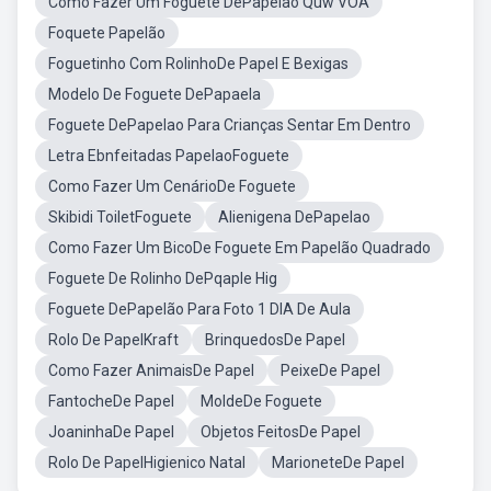
Como Fazer Um Foguete DePapelão Quw VOA
Foquete Papelão
Foguetinho Com RolinhoDe Papel E Bexigas
Modelo De Foguete DePapaela
Foguete DePapelao Para Crianças Sentar Em Dentro
Letra Ebnfeitadas PapelaoFoguete
Como Fazer Um CenárioDe Foguete
Skibidi ToiletFoguete
Alienigena DePapelao
Como Fazer Um BicoDe Foguete Em Papelão Quadrado
Foguete De Rolinho DePqaple Hig
Foguete DePapelão Para Foto 1 DIA De Aula
Rolo De PapelKraft
BrinquedosDe Papel
Como Fazer AnimaisDe Papel
PeixeDe Papel
FantocheDe Papel
MoldeDe Foguete
JoaninhaDe Papel
Objetos FeitosDe Papel
Rolo De PapelHigienico Natal
MarioneteDe Papel