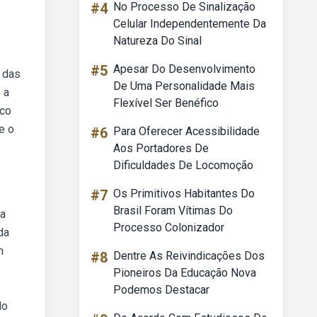
#4
No Processo De Sinalização
Celular Independentemente Da
Natureza Do Sinal
#5
Apesar Do Desenvolvimento
 das
De Uma Personalidade Mais
 a
Flexível Ser Benéfico
ico
e o
#6
Para Oferecer Acessibilidade
Aos Portadores De
Dificuldades De Locomoção
#7
Os Primitivos Habitantes Do
Brasil Foram Vítimas Do
ra
Processo Colonizador
da
m
#8
Dentre As Reivindicações Dos
Pioneiros Da Educação Nova
Podemos Destacar
lo