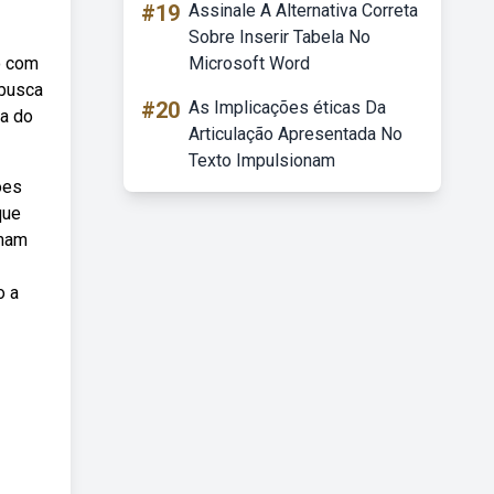
#19
Assinale A Alternativa Correta
Sobre Inserir Tabela No
o com
Microsoft Word
 busca
#20
As Implicações éticas Da
za do
Articulação Apresentada No
Texto Impulsionam
ões
que
umam
o a