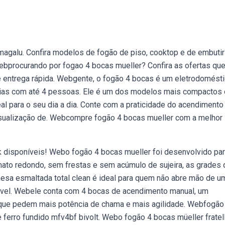
galu. Confira modelos de fogão de piso, cooktop e de embutir
ebprocurando por fogao 4 bocas mueller? Confira as ofertas que
 entrega rápida. Webgente, o fogão 4 bocas é um eletrodomést
amílias com até 4 pessoas. Ele é um dos modelos mais compactos 
al para o seu dia a dia. Conte com a praticidade do acendimento
isualização de. Webcompre fogão 4 bocas mueller com a melhor
isponíveis! Webo fogão 4 bocas mueller foi desenvolvido pa
rmato redondo, sem frestas e sem acúmulo de sujeira, as grades 
sa esmaltada total clean é ideal para quem não abre mão de u
urável. Webele conta com 4 bocas de acendimento manual, um
s que pedem mais potência de chama e mais agilidade. Webfogão
ferro fundido mfv4bf bivolt. Webo fogão 4 bocas müeller fratel