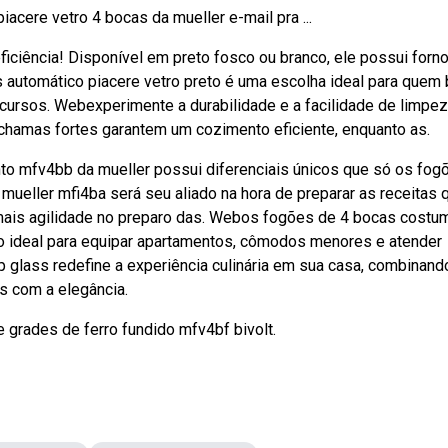
cere vetro 4 bocas da mueller e-mail pra ...
iciência! Disponível em preto fosco ou branco, ele possui forn
s automático piacere vetro preto é uma escolha ideal para quem
cursos. Webexperimente a durabilidade e a facilidade de limpe
chamas fortes garantem um cozimento eficiente, enquanto as.
o mfv4bb da mueller possui diferenciais únicos que só os fog
ueller mfi4ba será seu aliado na hora de preparar as receitas 
r mais agilidade no preparo das. Webos fogões de 4 bocas cost
o ideal para equipar apartamentos, cômodos menores e atender
p glass redefine a experiência culinária em sua casa, combinand
s com a elegância.
grades de ferro fundido mfv4bf bivolt.