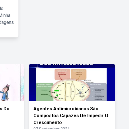
do
Minha
rdagens
s Do
Agentes Antimicrobianos São
Compostos Capazes De Impedir O
Crescimento