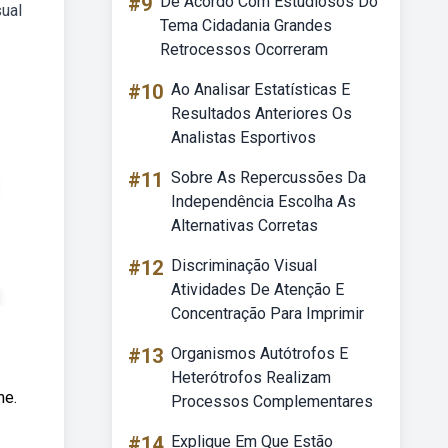
#9
De Acordo Com Estudiosos Do
sual
Tema Cidadania Grandes
Retrocessos Ocorreram
#10
Ao Analisar Estatísticas E
Resultados Anteriores Os
Analistas Esportivos
#11
Sobre As Repercussões Da
Independência Escolha As
Alternativas Corretas
#12
Discriminação Visual
Atividades De Atenção E
Concentração Para Imprimir
#13
Organismos Autótrofos E
Heterótrofos Realizam
me.
Processos Complementares
#14
Explique Em Que Estão