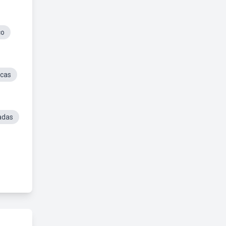
co
ocas
adas