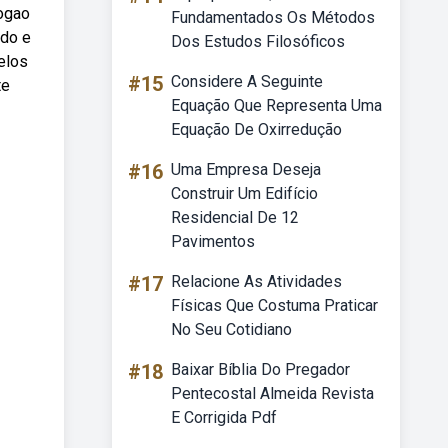
fogao
Fundamentados Os Métodos
ido e
Dos Estudos Filosóficos
elos
#15
Considere A Seguinte
te
Equação Que Representa Uma
Equação De Oxirredução
#16
Uma Empresa Deseja
Construir Um Edifício
Residencial De 12
Pavimentos
#17
Relacione As Atividades
Físicas Que Costuma Praticar
No Seu Cotidiano
#18
Baixar Bíblia Do Pregador
Pentecostal Almeida Revista
E Corrigida Pdf