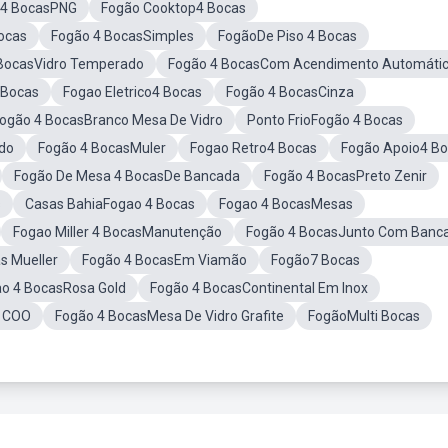
 4 BocasPNG
Fogão Cooktop4 Bocas
ocas
Fogão 4 BocasSimples
FogãoDe Piso 4 Bocas
BocasVidro Temperado
Fogão 4 BocasCom Acendimento Automáti
 Bocas
Fogao Eletrico4 Bocas
Fogão 4 BocasCinza
ogão 4 BocasBranco Mesa De Vidro
Ponto FrioFogão 4 Bocas
ado
Fogão 4 BocasMuler
Fogao Retro4 Bocas
Fogão Apoio4 B
Fogão De Mesa 4 BocasDe Bancada
Fogão 4 BocasPreto Zenir
s
Casas BahiaFogao 4 Bocas
Fogao 4 BocasMesas
Fogao Miller 4 BocasManutenção
Fogão 4 BocasJunto Com Banc
s Mueller
Fogão 4 BocasEm Viamão
Fogão7 Bocas
o 4 BocasRosa Gold
Fogão 4 BocasContinental Em Inox
o COO
Fogão 4 BocasMesa De Vidro Grafite
FogãoMulti Bocas