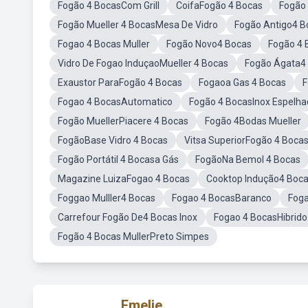
Fogão 4 BocasCom Grill
CoifaFogão 4 Bocas
Fogão
Fogão Mueller 4 BocasMesa De Vidro
Fogão Antigo4 B
Fogao 4 Bocas Muller
Fogão Novo4 Bocas
Fogão 4 
Vidro De Fogao InduçaoMueller 4 Bocas
Fogão Ágata4
Exaustor ParaFogão 4 Bocas
Fogaoa Gas 4 Bocas
F
Fogao 4 BocasAutomatico
Fogão 4 BocasInox Espelh
Fogão MuellerPiacere 4 Bocas
Fogão 4Bodas Mueller
FogãoBase Vidro 4 Bocas
Vitsa SuperiorFogão 4 Boca
Fogão Portátil 4 Bocasa Gás
FogãoNa Bemol 4 Bocas
Magazine LuizaFogao 4 Bocas
Cooktop Indução4 Boca
Foggao Mulller4 Bocas
Fogao 4 BocasBaranco
Foga
Carrefour Fogão De4 Bocas Inox
Fogao 4 BocasHibrid
Fogão 4 Bocas MullerPreto Simpes
Emelie