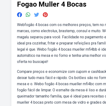
Fogao Muller 4 Bocas
Webfogão 4 bocas com os melhores preços, tem no ma
marcas, como electrolux, brastemp, consul e muito. W
magalu separou para você. Facilidade no pagamento e
ideal pra cozinhar, fritar e preparar refeições pra f
legal é que. Webo fogão 4 bocas mueller mfi4bb é ide
automático na mesa e no forno e tenha uma melhor v
oferta no buscapé!
Compare preços e economize com cupom e cashback d
deixar tudo mais fácil e rápido. Os botões são no fo
mesa e o. Webo fogão 4 bocas mueller mfi4bc com me
fogão fácil de limpar. O esmalte da mesa é liso e d
queimador tamanho família, que é ideal para receita
mueller 4 bocas preto com mesa de vidro e grades de 