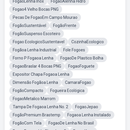
FogãoLenha Inox
FogaoAlenha Hidro
Fogao4 Velho Bocas PNG
Pecas De FogaoEm Campo Mourao
FogãoSustentável
FogãoFrente
FogãoSuspenso Escoteiro
Fogao EcologicoSustentavel
CozinhaEcologico
Fogãoa Lenha Industrial
Fole Fogoes
Forno P Fogaoa Lenha
FogaoDe Plastico Bolha
FogaoBraslar 4 Bocas PNG
FogaoFoguete
Expositor Chapa Fogaoa Lenha
Dimensão Fogãoa Lenha
CamaraFogao
FogãoCompacto
Fogueira Ecológica
FogaoMetalico Marrom
Tampa De Fogaoa Lenha No. 2
FogaoJepao
FogãoPremium Brastemp
Fogaoa Lenha Instalado
FogãoCom Tela
FogaoDe Lenha No Brasil