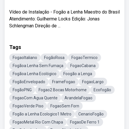
Vídeo de Instalação - Fogão a Lenha Maestro do Brasil
Atendimento: Guilherme Locks Edição: Jonas
Schlengman Direção de ...
Tags
FogaoItaliano
FogãoRosa
FogaoTermico
Fogãoa Lenha Sem Fumaça
FogaoCabana
Fogãoa Lenha Ecológico
Foogão a Lenga
FogãoEnvelopado
FrameFogao
FogaoLargo
FogãoPNG
Fogao2 Bocas Motorhome
Ecofogão
FogaoCom Agua Quente
ArandelaFogao
FogaoVerde Piso
FogaoSem Forn
Fogão a Lenha Ecologico1 Metro
CenarioFogão
FogaoMetal Rio Com Chapa
FogaoDe Ferro 1