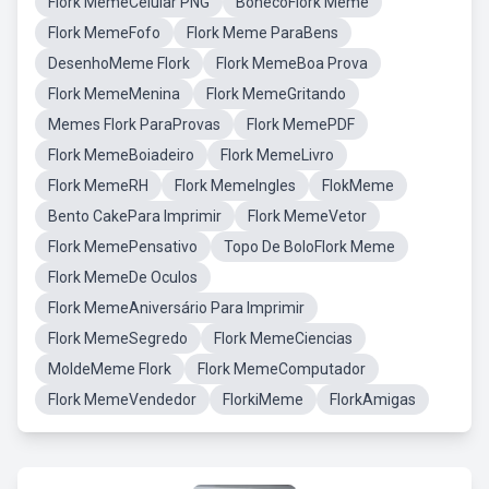
Flork MemeCelular PNG
BonecoFlork Meme
Flork MemeFofo
Flork Meme ParaBens
DesenhoMeme Flork
Flork MemeBoa Prova
Flork MemeMenina
Flork MemeGritando
Memes Flork ParaProvas
Flork MemePDF
Flork MemeBoiadeiro
Flork MemeLivro
Flork MemeRH
Flork MemeIngles
FlokMeme
Bento CakePara Imprimir
Flork MemeVetor
Flork MemePensativo
Topo De BoloFlork Meme
Flork MemeDe Oculos
Flork MemeAniversário Para Imprimir
Flork MemeSegredo
Flork MemeCiencias
MoldeMeme Flork
Flork MemeComputador
Flork MemeVendedor
FlorkiMeme
FlorkAmigas