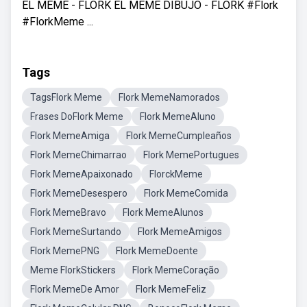
EL MEME - FLORK EL MEME DIBUJO - FLORK #Flork
#FlorkMeme ...
Tags
TagsFlork Meme
Flork MemeNamorados
Frases DoFlork Meme
Flork MemeAluno
Flork MemeAmiga
Flork MemeCumpleaños
Flork MemeChimarrao
Flork MemePortugues
Flork MemeApaixonado
FlorckMeme
Flork MemeDesespero
Flork MemeComida
Flork MemeBravo
Flork MemeAlunos
Flork MemeSurtando
Flork MemeAmigos
Flork MemePNG
Flork MemeDoente
Meme FlorkStickers
Flork MemeCoração
Flork MemeDe Amor
Flork MemeFeliz