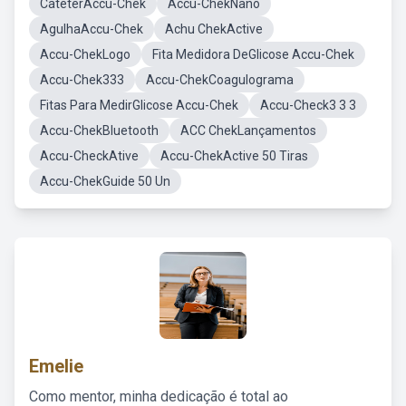
CateterAccu-Chek
Accu-ChekNano
AgulhaAccu-Chek
Achu ChekActive
Accu-ChekLogo
Fita Medidora DeGlicose Accu-Chek
Accu-Chek333
Accu-ChekCoagulograma
Fitas Para MedirGlicose Accu-Chek
Accu-Check3 3 3
Accu-ChekBluetooth
ACC ChekLançamentos
Accu-CheckAtive
Accu-ChekActive 50 Tiras
Accu-ChekGuide 50 Un
Emelie
Como mentor, minha dedicação é total ao