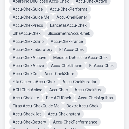
Aparelho DeGlicose Accu-Chek
Accu-ChekActive
Accu-ChekGuide
Accu-ChekPerforma
Accu-ChekGuide Me
Accu-ChekBaner
Accu-ChekPreço
LancetasAccu-Chek
UlhaAccu-Chek
GlicosímetroAccu-Chek
Accu-ChekColirio
Accu-ChekFrance
Accu-ChekLaboratory
E1Accu-Chek
Accu-ChekActiuve
Medidor DeGlicose Accu-Chek
Accu-ChekActivo
Accu-ChekRoche
KitAccu-Chek
Accu-ChekGo
Accu-ChekStore
Fita GlicemiaAccu-Chek
Accu-ChekFurador
ACU ChekActive
AccuChec
Accu-ChekFree
Accu-ChekLite
Eee ACUChek
Accu-ChekAgulhas
Tiras Accu-ChekGuide Me
DextroAccu-Chek
Accu-CheckHgt
Accu-ChekInstant
Accu-ChekBattery
Accu-ChekPerformance