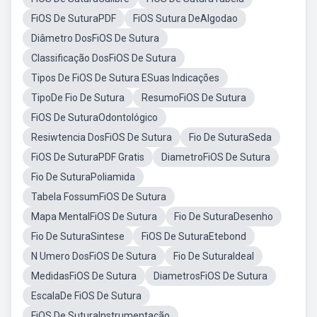
FiOS De SuturaPDF
FiOS Sutura DeAlgodao
Diâmetro DosFiOS De Sutura
Classificação DosFiOS De Sutura
Tipos De FiOS De Sutura ESuas Indicações
TipoDe Fio De Sutura
ResumoFiOS De Sutura
FiOS De SuturaOdontológico
Resiwtencia DosFiOS De Sutura
Fio De SuturaSeda
FiOS De SuturaPDF Gratis
DiametroFiOS De Sutura
Fio De SuturaPoliamida
Tabela FossumFiOS De Sutura
Mapa MentalFiOS De Sutura
Fio De SuturaDesenho
Fio De SuturaSintese
FiOS De SuturaEtebond
N Umero DosFiOS De Sutura
Fio De SuturaIdeal
MedidasFiOS De Sutura
DiametrosFiOS De Sutura
EscalaDe FiOS De Sutura
FiOS De SuturaInstrumentação