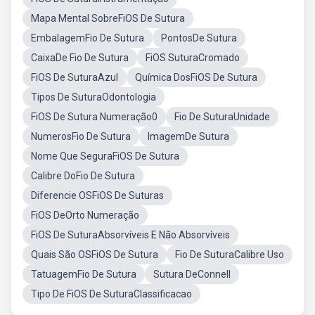
Mapa Mental SobreFiOS De Sutura
EmbalagemFio De Sutura
PontosDe Sutura
CaixaDe Fio De Sutura
FiOS SuturaCromado
FiOS De SuturaAzul
Química DosFiOS De Sutura
Tipos De SuturaOdontologia
FiOS De Sutura Numeração0
Fio De SuturaUnidade
NumerosFio De Sutura
ImagemDe Sutura
Nome Que SeguraFiOS De Sutura
Calibre DoFio De Sutura
Diferencie OSFiOS De Suturas
FiOS DeOrto Numeração
FiOS De SuturaAbsorvíveis E Não Absorvíveis
Quais São OSFiOS De Sutura
Fio De SuturaCalibre Uso
TatuagemFio De Sutura
Sutura DeConnell
Tipo De FiOS De SuturaClassificacao