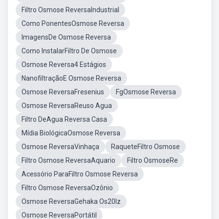
Filtro Osmose ReversaIndustrial
Como PonentesOsmose Reversa
ImagensDe Osmose Reversa
Como InstalarFiltro De Osmose
Osmose Reversa4 Estágios
NanofiltraçãoE Osmose Reversa
Osmose ReversaFresenius
FgOsmose Reversa
Osmose ReversaReuso Agua
Filtro DeAgua Reversa Casa
Mídia BiológicaOsmose Reversa
Osmose ReversaVinhaça
RaqueteFiltro Osmose
Filtro Osmose ReversaAquario
Filtro OsmoseRe
Acessório ParaFiltro Osmose Reversa
Filtro Osmose ReversaOzônio
Osmose ReversaGehaka Os20lz
Osmose ReversaPortátil