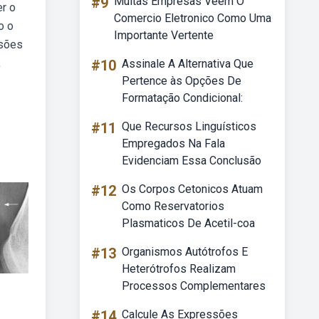
#9
Muitas Empresas Veem O
er o
Comercio Eletronico Como Uma
o o
Importante Vertente
esões
,
#10
Assinale A Alternativa Que
Pertence às Opções De
Formatação Condicional:
#11
Que Recursos Linguísticos
Empregados Na Fala
Evidenciam Essa Conclusão
#12
Os Corpos Cetonicos Atuam
Como Reservatorios
Plasmaticos De Acetil-coa
#13
Organismos Autótrofos E
Heterótrofos Realizam
Processos Complementares
#14
Calcule As Expressões