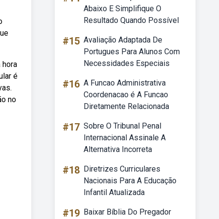
Abaixo E Simplifique O
Resultado Quando Possível
o
que
#15
Avaliação Adaptada De
Portugues Para Alunos Com
Necessidades Especiais
 hora
ular é
#16
A Funcao Administrativa
vas.
Coordenacao é A Funcao
ão no
Diretamente Relacionada
#17
Sobre O Tribunal Penal
Internacional Assinale A
Alternativa Incorreta
#18
Diretrizes Curriculares
Nacionais Para A Educação
Infantil Atualizada
#19
Baixar Bíblia Do Pregador