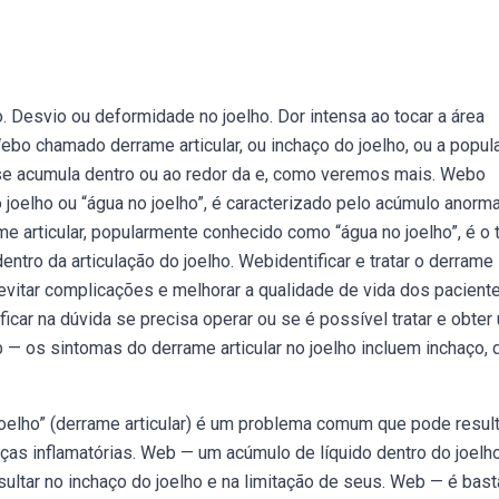
. Desvio ou deformidade no joelho. Dor intensa ao tocar a área
ebo chamado derrame articular, ou inchaço do joelho, ou a popul
 se acumula dentro ou ao redor da e, como veremos mais. Webo
joelho ou “água no joelho”, é caracterizado pelo acúmulo anorma
ame articular, popularmente conhecido como “água no joelho”, é o
entro da articulação do joelho. Webidentificar e tratar o derrame
 evitar complicações e melhorar a qualidade de vida dos paciente
car na dúvida se precisa operar ou se é possível tratar e obter
os sintomas do derrame articular no joelho incluem inchaço, d
joelho” (derrame articular) é um problema comum que pode resul
as inflamatórias. Web — um acúmulo de líquido dentro do joelho
ultar no inchaço do joelho e na limitação de seus. Web — é bast