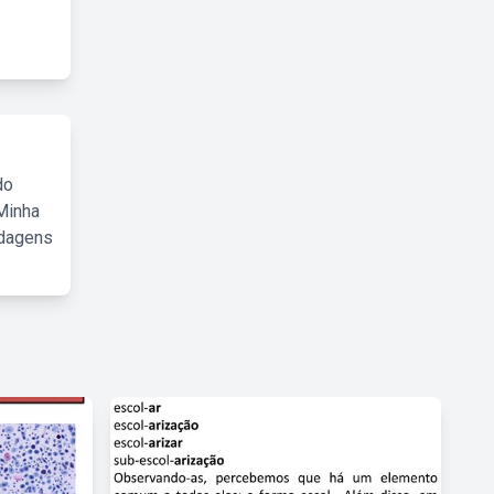
do
Minha
rdagens