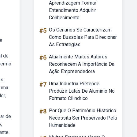
Aprendizagem Formar
Entendimento Adquirir
Conhecimento
#5
Os Cenarios Se Caracterizam
Como Bussolas Para Direcionar
ar
As Estrategias
l de
#6
Atualmente Muitos Autores
 termo
Reconhecem A Importância Da
Ação Empreendedora
s.
#7
Uma Industria Pretende
 uma
Produzir Latas De Aluminio No
or,
Formato Cilindrico
#8
Por Que O Patrimônio Histórico
tar de
Necessita Ser Preservado Pela
,
Humanidade
ante