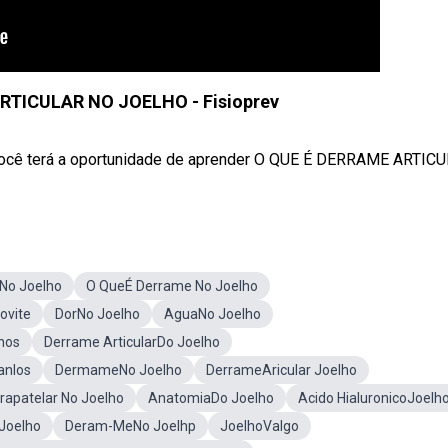
RTICULAR NO JOELHO - Fisioprev
você terá a oportunidade de aprender O QUE É DERRAME ARTICUL
No Joelho
O QueÉ Derrame No Joelho
ovite
DorNo Joelho
AguaNo Joelho
hos
Derrame ArticularDo Joelho
anlos
DermameNo Joelho
DerrameAricular Joelho
rapatelar No Joelho
AnatomiaDo Joelho
Acido HialuronicoJoelh
Joelho
Deram-MeNo Joelhp
JoelhoValgo