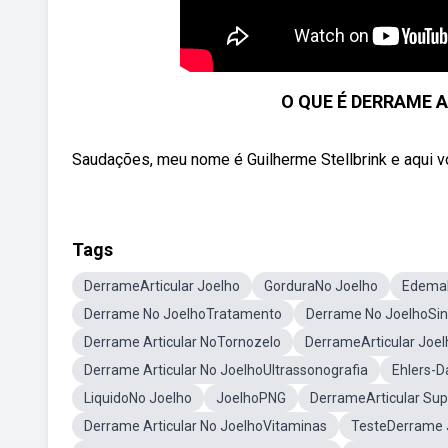
O QUE É DERRAME A
Saudações, meu nome é Guilherme Stellbrink e aqui 
Tags
DerrameArticular Joelho
GorduraNo Joelho
Edema
Derrame No JoelhoTratamento
Derrame No JoelhoSin
Derrame Articular NoTornozelo
DerrameArticular Joel
Derrame Articular No JoelhoUltrassonografia
Ehlers-D
LiquidoNo Joelho
JoelhoPNG
DerrameArticular Sup
Derrame Articular No JoelhoVitaminas
TesteDerrame 