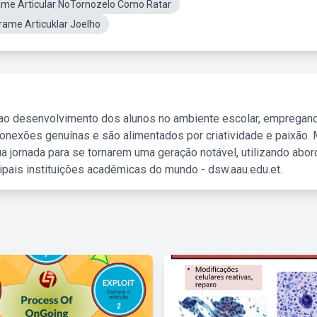
me Articular NoTornozelo Como Ratar
rame Articuklar Joelho
 ao desenvolvimento dos alunos no ambiente escolar, empregan
nexões genuínas e são alimentados por criatividade e paixão. 
a jornada para se tornarem uma geração notável, utilizando abo
ipais instituições acadêmicas do mundo - dsw.aau.edu.et.