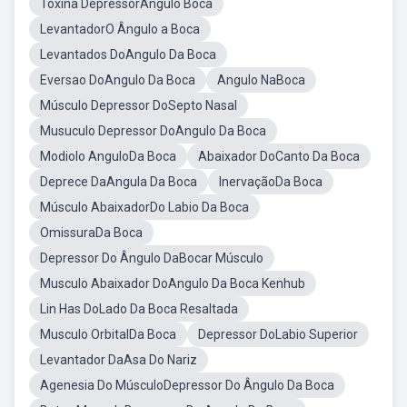
Toxina DepressorAngulo Boca
LevantadorO Ângulo a Boca
Levantados DoAngulo Da Boca
Eversao DoAngulo Da Boca
Angulo NaBoca
Músculo Depressor DoSepto Nasal
Musuculo Depressor DoAngulo Da Boca
Modiolo AnguloDa Boca
Abaixador DoCanto Da Boca
Deprece DaAngula Da Boca
InervaçãoDa Boca
Músculo AbaixadorDo Labio Da Boca
OmissuraDa Boca
Depressor Do Ângulo DaBocar Músculo
Musculo Abaixador DoAngulo Da Boca Kenhub
Lin Has DoLado Da Boca Resaltada
Musculo OrbitalDa Boca
Depressor DoLabio Superior
Levantador DaAsa Do Nariz
Agenesia Do MúsculoDepressor Do Ângulo Da Boca