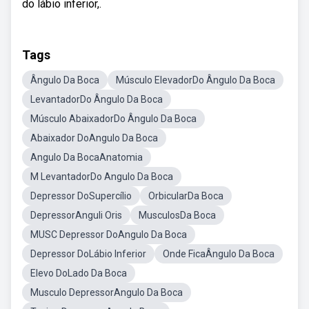
do lábio inferior,.
Tags
Ângulo Da Boca
Músculo ElevadorDo Ângulo Da Boca
LevantadorDo Ângulo Da Boca
Músculo AbaixadorDo Ângulo Da Boca
Abaixador DoAngulo Da Boca
Angulo Da BocaAnatomia
M LevantadorDo Angulo Da Boca
Depressor DoSupercílio
OrbicularDa Boca
DepressorAnguli Oris
MusculosDa Boca
MUSC Depressor DoAngulo Da Boca
Depressor DoLábio Inferior
Onde FicaÂngulo Da Boca
Elevo DoLado Da Boca
Musculo DepressorAngulo Da Boca