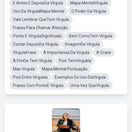
E Antes E DepoisDa Vírgula
Mapa MentalVírgula
Uso Da VírgulaMapa Mental
O Poder Da Virgula
Vale Lembrar QueTem Vírgula
Frases Para Chamar Atenção
Ponto E VírgulaSignificado
Bem ComoTem Vírgula
Contar DepoisDa Vírgula
ImagemDe Vírgula
VírgulaFrase
A Importancia Da Virgula
A Crase
A FimDe Tem Vírgula
Pois TemVirgukla
Mas Virgula
Mapa Mental Pontuação
Pois Entre Vírgulas
Exemplos Do Uso DaVírgula
Frases Com PontoE Vírgula
Uma Vez QueVírgula