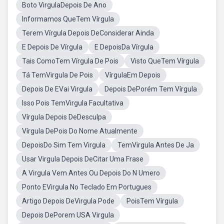
Boto VirgulaDepois De Ano
Informamos QueTem Vírgula
Terem Vírgula Depois DeConsiderar Ainda
E Depois De Vírgula
E DepoisDa Vírgula
Tais ComoTem Vírgula De Pois
Visto QueTem Vírgula
Tá TemVirgula De Pois
VírgulaEm Depois
Depois De EVai Virgula
Depois DePorém Tem Vírgula
Isso Pois TemVirgula Facultativa
Vírgula Depois DeDesculpa
Vírgula DePois Do Nome Atualmente
DepoisDo Sim Tem Virgula
TemVirgula Antes De Ja
Usar Virgula Depois DeCitar Uma Frase
A Virgula Vem Antes Ou Depois Do N Umero
Ponto EVirgula No Teclado Em Portugues
Artigo Depois DeVirgula Pode
PoisTem Vírgula
Depois DePorem USA Virgula