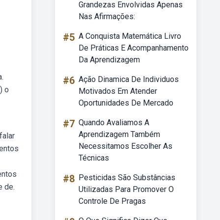
Grandezas Envolvidas Apenas
Nas Afirmações:
#5
A Conquista Matemática Livro
De Práticas E Acompanhamento
Da Aprendizagem
a.
#6
Ação Dinamica De Individuos
) o
Motivados Em Atender
Oportunidades De Mercado
#7
Quando Avaliamos A
Aprendizagem Também
falar
Necessitamos Escolher As
mentos
Técnicas
entos
#8
Pesticidas São Substâncias
e de.
Utilizadas Para Promover O
Controle De Pragas