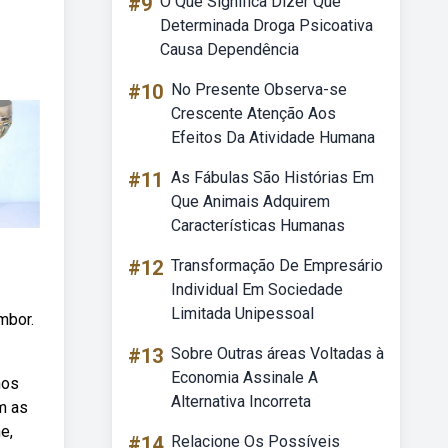
#9
O Que Significa Dizer Que
Determinada Droga Psicoativa
Causa Dependência
#10
No Presente Observa-se
Crescente Atenção Aos
Efeitos Da Atividade Humana
#11
As Fábulas São Histórias Em
Que Animais Adquirem
Características Humanas
#12
Transformação De Empresário
Individual Em Sociedade
Limitada Unipessoal
mbor.
#13
Sobre Outras áreas Voltadas à
Economia Assinale A
nos
Alternativa Incorreta
m as
e,
#14
Relacione Os Possíveis