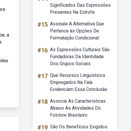
Significados Das Expressões
tos
Presentes Na Estrofe
#15
Assinale A Alternativa Que
Pertence às Opções De
be, a
Formatação Condicional:
e
#16
As Expressões Culturais São
Fundadoras Da Identidade
olino
Dos Grupos Sociais
#17
Que Recursos Linguísticos
Empregados Na Fala
Evidenciam Essa Conclusão
#18
Associe As Características
Abaixo As Atividades Do
Folclore Brasileiro
#19
São Os Benefícios Exigidos