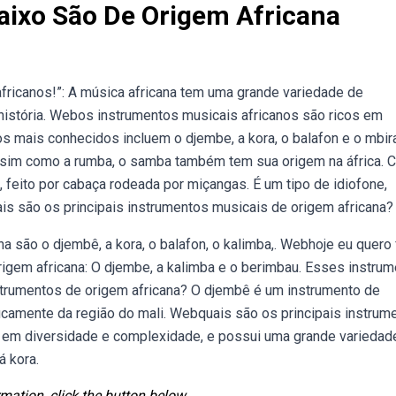
aixo São De Origem Africana
ricanos!”: A música africana tem uma grande variedade de
história. Webos instrumentos musicais africanos são ricos em
tos mais conhecidos incluem o djembe, a kora, o balafon e o mbir
assim como a rumba, o samba também tem sua origem na áfrica. C
, feito por cabaça rodeada por miçangas. É um tipo de idiofone,
s são os principais instrumentos musicais de origem africana?
a são o djembê, a kora, o balafon, o kalimba,. Webhoje eu quero 
rigem africana: O djembe, a kalimba e o berimbau. Esses instru
nstrumentos de origem africana? O djembê é um instrumento de
ficamente da região do mali. Webquais são os principais instrum
ca em diversidade e complexidade, e possui uma grande variedad
á kora.
mation, click the button below.