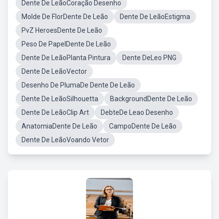
Dente De LeãoCoração Desenho
Molde De FlorDente De Leão
Dente De LeãoEstigma
PvZ HeroesDente De Leão
Peso De PapelDente De Leão
Dente De LeãoPlanta Pintura
Dente DeLeo PNG
Dente De LeãoVector
Desenho De PlumaDe Dente De Leão
Dente De LeãoSilhouetta
BackgroundDente De Leão
Dente De LeãoClip Art
DebteDe Leao Desenho
AnatomiaDente De Leão
CampoDente De Leão
Dente De LeãoVoando Vetor