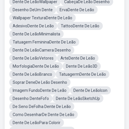
Dente De LeãoWallpaper
CabeçaDe Leão Desenho
Desenho DeUm Dente
ErvaDente De Leão
Wallpaper TexturaDente De Leão
AdesivoDente De Leão
TattooDente De Leão
Dente De LeãoMinimalista
Tatuagem FemininaDente De Leão
Dente De LeãoCamera Desenho
Dente De LeãoVetores
ArteDente De Leão
MorfologiaDente De Leão
Dente De Leão3D
Dente De LeãoBranco
TatuagermDente De Leão
Soprar DeneDe Leão Desenho
Imagem FundoDente De Leão
Dente De LeãoIcon
Desenho DenteFofo
Dente De LeãoSketchUp
De Seno DeFolha Dente De Leão
Como DesenharDe Dente De Leão
Dente De LeãoPara Colorir