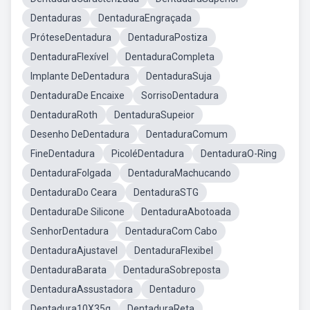
Dentaduras
DentaduraEngraçada
PróteseDentadura
DentaduraPostiza
DentaduraFlexível
DentaduraCompleta
Implante DeDentadura
DentaduraSuja
DentaduraDe Encaixe
SorrisoDentadura
DentaduraRoth
DentaduraSupeior
Desenho DeDentadura
DentaduraComum
FineDentadura
PicoléDentadura
DentaduraO-Ring
DentaduraFolgada
DentaduraMachucando
DentaduraDo Ceara
DentaduraSTG
DentaduraDe Silicone
DentaduraAbotoada
SenhorDentadura
DentaduraCom Cabo
DentaduraAjustavel
DentaduraFlexibel
DentaduraBarata
DentaduraSobreposta
DentaduraAssustadora
Dentaduro
Dentadura10X35g
DentaduraReta