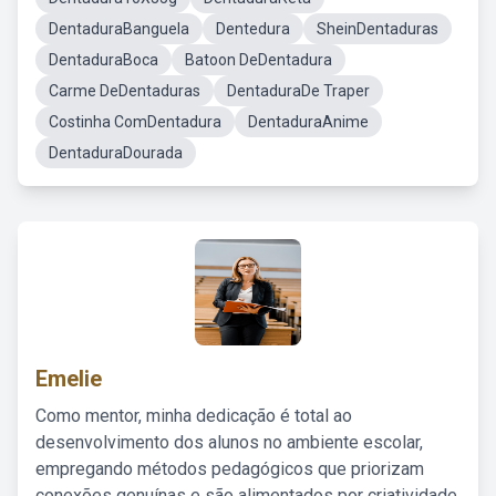
DentaduraBanguela
Dentedura
SheinDentaduras
DentaduraBoca
Batoon DeDentadura
Carme DeDentaduras
DentaduraDe Traper
Costinha ComDentadura
DentaduraAnime
DentaduraDourada
Emelie
Como mentor, minha dedicação é total ao
desenvolvimento dos alunos no ambiente escolar,
empregando métodos pedagógicos que priorizam
conexões genuínas e são alimentados por criatividade