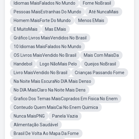
Idiomas MaisFalados No Mundo
Fome NoBrasil
Pessoas MaisEstranhas Do Mundo
Até NuncaMais
Homem MaisForte Do Mundo
Menos EMais
E MuitoMais
Mas EMais
Gráfico Livros MaisVendidos No Brasil
10 Idiomas MaisFalados No Mundo
OS Livros MaisVendido No Brasil
Mais Com MaisDa
Handebol
Logo NãoMais Pelo
Queijos NoBrasil
Livro MaisVendido No Brasil
Crianças Passando Fome
Na Noite Mais EscuraNo DIA Mais Denso
No DIA MaisClaro Na Noite Mais Dens
Grafico Dos Temas MaisCoprados Em Fisica No Enem
Conteudo Quem MaisCai No Enem Quimica
Nunca MaisPNG
Panela Vazia
Alimentação Saudável
Brasil De Volta Ao Mapa Da Fome