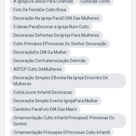
A Igreja DeJesus Para Criancas
CultoDas Cores
Foto De FestaDe Culto Rosa
Decoração Na Igreja ParaO DIA Das Mulheres
5 Ideias ParaDecorar a Igreja Num Culto
Decoracao DeFestas Da Igreja Para Mulheres
Culto Principes EPrincesas Do Senhor Decoração
DecoraçãoDo DIA Da Mulher
Decoração Confraternização DeIrmãs
ARTEP Culto DeMulheres
Decoração Simples EBonita Na Igreja Encontro De
Mulheres
CultoLouvor Infantil Decoracao
Decoraçõa Simplis Evento IgrejaPara Mulher
Cantinho ParaFoto DIA Das Mae's
Ornamentação Culto Infantil PrincipesE Princesas Do
Senhor
Ornamentação Princepes EPrincesas Culto Infantil