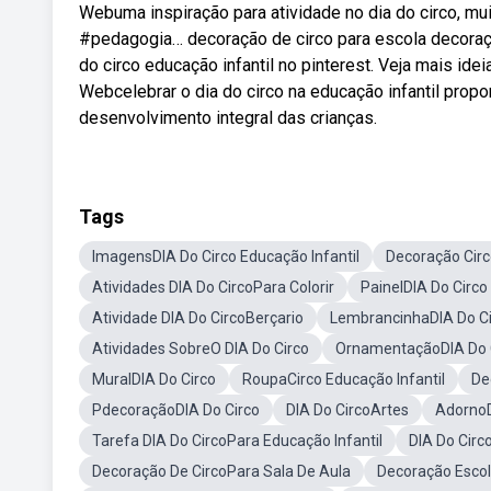
Webuma inspiração para atividade no dia do circo, mui
#pedagogia… decoração de circo para escola decoraç
do circo educação infantil no pinterest. Veja mais idei
Webcelebrar o dia do circo na educação infantil propo
desenvolvimento integral das crianças.
Tags
ImagensDIA Do Circo Educação Infantil
Decoração Circ
Atividades DIA Do CircoPara Colorir
PainelDIA Do Circo
Atividade DIA Do CircoBerçario
LembrancinhaDIA Do Cir
Atividades SobreO DIA Do Circo
OrnamentaçãoDIA Do 
MuralDIA Do Circo
RoupaCirco Educação Infantil
De
PdecoraçãoDIA Do Circo
DIA Do CircoArtes
AdornoD
Tarefa DIA Do CircoPara Educação Infantil
DIA Do Circ
Decoração De CircoPara Sala De Aula
Decoração Escol