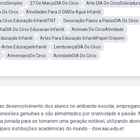
ircoSimples
27 De MarçoDIA Do Circo
Arte DIA Do CircoDobradur
 Do Circo
Atividades Para O DIADa Agua Infantil
 Circo Educação InfantilTNT
Decoração Passo a PassoDIA Do Circo
aDIA Do Circo Educacao Infantil
Animais Do CircoAtividade
ducação Infantil
Artes Para Educação InfantilPapel Crepom
 Artes EducaçaoInfantil
LembrançaDIA Do Circo
AniversarioDo Circo
ArividadeDIA Do Circo
 ao desenvolvimento dos alunos no ambiente escolar, empregan
nexões genuínas e são alimentados por criatividade e paixão. 
a jornada para se tornarem uma geração notável, utilizando abo
ipais instituições acadêmicas do mundo - dsw.aau.edu.et.