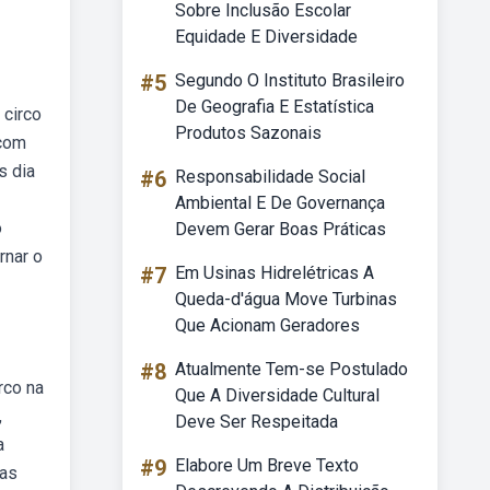
Sobre Inclusão Escolar
Equidade E Diversidade
#5
Segundo O Instituto Brasileiro
De Geografia E Estatística
 circo
Produtos Sazonais
 com
s dia
#6
Responsabilidade Social
Ambiental E De Governança
o
Devem Gerar Boas Práticas
rnar o
#7
Em Usinas Hidrelétricas A
Queda-d'água Move Turbinas
Que Acionam Geradores
#8
Atualmente Tem-se Postulado
rco na
Que A Diversidade Cultural
,
Deve Ser Respeitada
a
#9
Elabore Um Breve Texto
vas