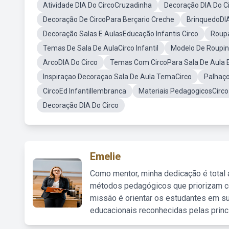
Atividade DIA Do CircoCruzadinha
Decoração DIA Do C
Decoração De CircoPara Berçario Creche
BrinquedoDIA
Decoração Salas E AulasEducação Infantis Circo
Roupa
Temas De Sala De AulaCirco Infantil
Modelo De Roupinh
ArcoDIA Do Circo
Temas Com CircoPara Sala De Aula E
Inspiraçao Decoraçao Sala De Aula TemaCirco
Palhaço
CircoEd Infantillembranca
Materiais PedagogicosCirco
Decoração DIA Do Circo
Emelie
Como mentor, minha dedicação é total
métodos pedagógicos que priorizam co
missão é orientar os estudantes em su
educacionais reconhecidas pelas princ