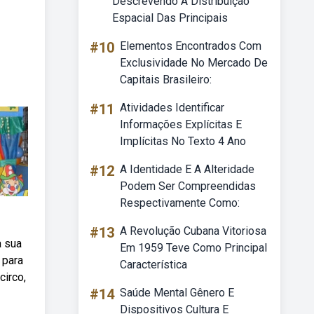
Descrevendo A Distribuição
Espacial Das Principais
#10
Elementos Encontrados Com
Exclusividade No Mercado De
Capitais Brasileiro:
#11
Atividades Identificar
Informações Explícitas E
Implícitas No Texto 4 Ano
#12
A Identidade E A Alteridade
Podem Ser Compreendidas
Respectivamente Como:
#13
A Revolução Cubana Vitoriosa
a sua
Em 1959 Teve Como Principal
 para
Característica
circo,
#14
Saúde Mental Gênero E
Dispositivos Cultura E