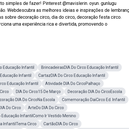
to simples de fazer! Pinterest @mavislerin. oyun. gunlugu
ão. Webdescubra as melhores ideias e inspirações de lembranç
as sobre decoração circo, dia do circo, decoração festa circo.
rciona uma experiência rica e divertida, promovendo o
o Educação Infantil
BrincadeirasDIA Do Circo Educação Infantil
 Educação Infantil
CartazDIA Do Circo Educação Infantil
co Educação Infantil
Atividade DIA Do CircoPalhaço
Circo
DIA Do Circo15 De Março
Decoração DIA Do CircoEscola
coração DIA Do CircoNa Escola
Comemoração DaiCirco Ed. Infantil
IA Do Circo
ArteDo DIA Do Circo
o Educação InfantilComo Ir Vestido Menino
a InfantilTema Circo
CartãoDIA Do Circo