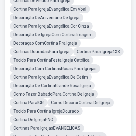
Cortinas DeVeludo Para Igreja
Cortina Para IgrejaEvangélica Em Voal
Decoração DeAniversário De Igreja
Cortina Para IgrejaEvangélica Cor Cinza
Decoração De IgrejaCom Cortina Imagem
Decoraçao ComCortina Pra Igreja
Cortinas DouradasPara Igreja
Cortina Para Igreja4X3
Tecido Para CortinaFesta Igreja Católica
Decoração Com CortinasRosas Para Igrejas
Cortina Para IgrejaEvangélica De Cetim
Decoração De CortinaGrande Rosa Igreja
Como Fazer BabadoPara Cortina De Igreja
Cortina ParaIGR
Como DecorarCortina De Igreja
Tecido Para Cortina IgrejaDourado
Cortina De IgrejaPNG
Cortinas Para IgrejasEVANGELICAS