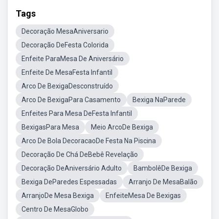
Tags
Decoração MesaAniversario
Decoração DeFesta Colorida
Enfeite ParaMesa De Aniversário
Enfeite De MesaFesta Infantil
Arco De BexigaDesconstruído
Arco De BexigaPara Casamento
Bexiga NaParede
Enfeites Para Mesa DeFesta Infantil
BexigasPara Mesa
Meio ArcoDe Bexiga
Arco De Bola DecoracaoDe Festa Na Piscina
Decoração De Chá DeBebê Revelação
Decoração DeAniversário Adulto
BambolêDe Bexiga
Bexiga DeParedes Espessadas
Arranjo De MesaBalão
ArranjoDe Mesa Bexiga
EnfeiteMesa De Bexigas
Centro De MesaGlobo