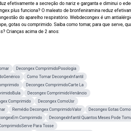
eduz efetivamente a secreção do nariz e garganta e diminui o ed
ngex plus funciona? O maleato de bronfeniramina reduz efetiva
ongestão do aparelho respiratório. Webdecongex é um antialérgi
pe, gotas ou comprimido. Saiba como tomar, para que serve, qu
s? Crianças acima de 2 anos:
omar
Decongex ComprimidoPosologia
doGenérico
Como Tomar DecongexInfantil
Comprimido
Decongex ComprimidoCarte La
rimidoBula
Decongex ComprimidoVenâncio
ngex Comprimido
Decongex ComoUsr
mar
Remédio Decongex ComprimidoValor
Decongex Gotas Como
congexEm Comprimido
DecongexInfantil Quantos Meses Pode Tom
ComprimidoServe Para Tosse