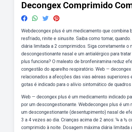
Decongex Comprimido Co
Webdecongex plus é um medicamento que combina bronf
resfriado, rinite e sinusite. Saiba como tomar, quan
diária limitada a 2 comprimidos. Siga corretament
descongestionante nasal e um antialérgico para tratar
plus funciona? O maleato de bronfeniramina reduz ef
congestão do aparelho respiratório. Web — decongex p
relacionados a afecções das vias aéreas superiores
gotas é indicado para o alívio sintomático de quadros
Web — decongex plus é um medicamento indicado para
por um descongestionante. Webdecongex plus é um me
um descongestionante (desentupimento) nasal de efeit
3 a 4 vezes ao dia. Crianças acima de 2 anos: ¼ a ½ c
comprimido à noite. Dosagem máxima diária limitada