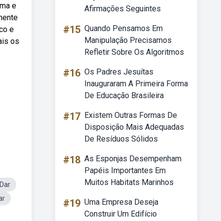
ema e
Afirmações Seguintes
mente
#15
Quando Pensamos Em
co e
Manipulação Precisamos
ais os
Refletir Sobre Os Algoritmos
#16
Os Padres Jesuítas
Inauguraram A Primeira Forma
De Educação Brasileira
#17
Existem Outras Formas De
Disposição Mais Adequadas
De Resíduos Sólidos
#18
As Esponjas Desempenham
Papéis Importantes Em
Muitos Habitats Marinhos
Dar
ar
#19
Uma Empresa Deseja
Construir Um Edifício