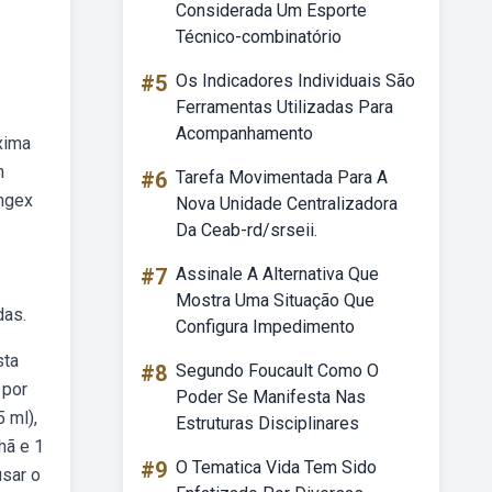
Considerada Um Esporte
Técnico-combinatório
#5
Os Indicadores Individuais São
Ferramentas Utilizadas Para
Acompanhamento
xima
m
#6
Tarefa Movimentada Para A
ongex
Nova Unidade Centralizadora
Da Ceab-rd/srseii.
#7
Assinale A Alternativa Que
Mostra Uma Situação Que
das.
Configura Impedimento
sta
#8
Segundo Foucault Como O
 por
Poder Se Manifesta Nas
 ml),
Estruturas Disciplinares
hã e 1
#9
O Tematica Vida Tem Sido
sar o