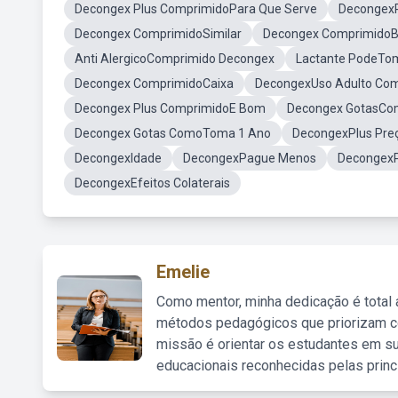
Decongex Plus ComprimidoPara Que Serve
DecongexP
Decongex ComprimidoSimilar
Decongex ComprimidoB
Anti AlergicoComprimido Decongex
Lactante PodeTo
Decongex ComprimidoCaixa
DecongexUso Adulto Co
Decongex Plus ComprimidoE Bom
Decongex GotasCo
Decongex Gotas ComoToma 1 Ano
DecongexPlus Pre
DecongexIdade
DecongexPague Menos
DecongexP
DecongexEfeitos Colaterais
Emelie
Como mentor, minha dedicação é total
métodos pedagógicos que priorizam co
missão é orientar os estudantes em su
educacionais reconhecidas pelas princ