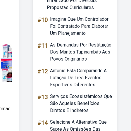
Enfatizado Por Diversas
Propostas Curriculares
#10
Imagine Que Um Controlador
Foi Contratado Para Elaborar
Um Planejamento
#11
As Demandas Por Restituição
Dos Mantos Tupinambás Aos
Povos Originários
#12
Antônio Está Comparando A
Lotação De Três Eventos
Esportivos Diferentes
#13
Serviços Ecossistêmicos Que
São Aqueles Benefícios
tomas
Diretos E Indiretos
#14
Selecione A Alternativa Que
Supre As Omissões Das