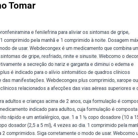
mo Tomar
eniramina e fenilefrina para aliviar os sintomas de gripe,
do. 1 comprimido pela manhã e 1 comprimido à noite. Dosagem má
e o modo de usar. Webdecongex é um medicamento que combina u
 sintomas de gripe, resfriado, rinite e sinusite. Webcomo o dec
etivamente a secreção do nariz e garganta e diminui o edema e
lus é indicado para o alívio sintomático de quadros clínicos
 e das manifestações. Webdecongex plus comprimido, xarope ou
 clínicos relacionados a afecções das vias aéreas superiores e 
 adultos e crianças acima de 2 anos, cuja formulação é compo
dicamento indicado para adultos, cuja formulação é composta
o rápido e um antialérgico, que. 1 a 1 ½ copo dosadore (10 a 15
opo dosador (2,5 a 5 ml), 4 vezes ao dia. 1 comprimido pela man
 a 2 comprimidos. Siga corretamente o modo de usar. Webcomo u