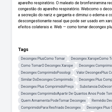
aparelho respiratório. O maleato de bronfeniramina r
congestão do aparelho respiratório. Webcomo o deco
a secreção do nariz e garganta e diminui o edema e c
descongestionante nasal que pode ser usado em xaro
efeitos colaterais e. Web — como tomar decongex plu
Tags
Decongex PlusComo Tomar
Decongex XaropeComo T
Como TomarO Decongex Xarope
Decongex Comprimi
Decongex ComprimidoPosologi
Valor DecongexPlus 
Similar DoDecongex Comprimido
Decongex Plus Comp
Decongex Plus ComprimidoPreço
Substancia DoDeco
Decongex ComprimidoApartir De Quantos Anos Pode To
Quem Amamenta PodeTomar Decongex
Remédio De
ComprimidoPara Resfriado Decongex
Decongex Plus 