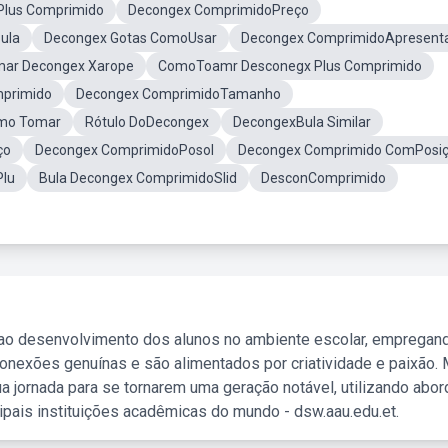
lus Comprimido
Decongex ComprimidoPreço
ula
Decongex Gotas ComoUsar
Decongex ComprimidoApresent
mar Decongex Xarope
ComoToamr Desconegx Plus Comprimido
mprimido
Decongex ComprimidoTamanho
mo Tomar
Rótulo DoDecongex
DecongexBula Similar
ço
Decongex ComprimidoPosol
Decongex Comprimido ComPosi
lu
Bula Decongex ComprimidoSlid
DesconComprimido
 ao desenvolvimento dos alunos no ambiente escolar, empregan
nexões genuínas e são alimentados por criatividade e paixão. 
a jornada para se tornarem uma geração notável, utilizando abo
ipais instituições acadêmicas do mundo - dsw.aau.edu.et.