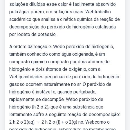
soluções diluídas esse calor é facilmente absorvido
pela água, porém, em soluções mais. Webtrabalho
acadêmico que analisa a cinética química da reação de
decomposição do peróxido de hidrogênio catalisada
por iodeto de potássio.
A ordem da reação é. Webo peróxido de hidrogênio,
também conhecido como água oxigenada, é um
composto químico composto por dois átomos de
hidrogênio e dois átomos de oxigênio, com a.
Webquantidades pequenas de peróxido de hidrogénio
gasoso ocorrem naturalmente no ar. O peróxido de
hidrogénio é instável e, quando perturbado,
rapidamente se decompõe. Webo peróxido de
hidrogênio (h 2 o 2), que é uma substância que
lentamente sofre a seguinte reação de decomposição:
2 h 2 o 2(aq) → 2 h 2 o (l) + o 2(g) no. Webcomo o
peróxido de hidrogênio, subproduto do metabolismo