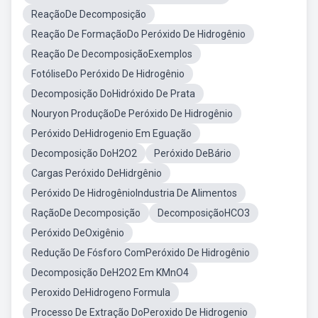
ReaçãoDe Decomposição
Reação De FormaçãoDo Peróxido De Hidrogênio
Reação De DecomposiçãoExemplos
FotóliseDo Peróxido De Hidrogênio
Decomposição DoHidróxido De Prata
Nouryon ProduçãoDe Peróxido De Hidrogênio
Peróxido DeHidrogenio Em Eguação
Decomposição DoH2O2
Peróxido DeBário
Cargas Peróxido DeHidrgênio
Peróxido De HidrogênioIndustria De Alimentos
RaçãoDe Decomposição
DecomposiçãoHCO3
Peróxido DeOxigênio
Redução De Fósforo ComPeróxido De Hidrogênio
Decomposição DeH2O2 Em KMnO4
Peroxido DeHidrogeno Formula
Processo De Extração DoPeroxido De Hidrogenio