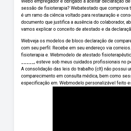
Webo empregador é obrigado a aceitar declaração d
sessão de fisioterapia? Webatestado que comprova ter
é um ramo da ciência voltado para restauração e co
documento que justifica a ausência do colaborador, a
vamos explicar o conceito de atestado e da declaraç
Webveja os modelos de bloco declaração de comparec
com seu perfil. Recebe em seu endereço via correio
fisioterapia e. Webmodelo de atestado fisioterapêutic
_____, esteve sob meus cuidados profissionais no p
A consolidação das leis do trabalho (clt) não possui
comparecimento em consulta médica, bem como sessão
especificação em. Webmodelo personalizável feito es