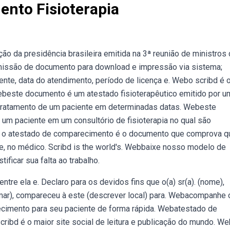
nto Fisioterapia
ão da presidência brasileira emitida na 3ª reunião de ministros
missão de documento para download e impressão via sistema;
ente, data do atendimento, período de licença e. Webo scribd é 
Webeste documento é um atestado fisioterapêutico emitido por u
tratamento de um paciente em determinadas datas. Webeste
 paciente em um consultório de fisioterapia no qual são
 — o atestado de comparecimento é o documento que comprova q
e, no médico. Scribd is the world's. Webbaixe nosso modelo de
ficar sua falta ao trabalho.
tre ela e. Declaro para os devidos fins que o(a) sr(a). (nome),
formar), compareceu à este (descrever local) para. Webacompanhe 
cimento para seu paciente de forma rápida. Webatestado de
cribd é o maior site social de leitura e publicação do mundo. W