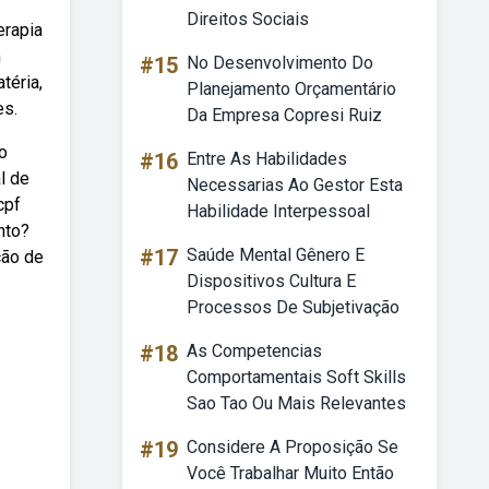
Direitos Sociais
erapia
m
#15
No Desenvolvimento Do
téria,
Planejamento Orçamentário
es.
Da Empresa Copresi Ruiz
o
#16
Entre As Habilidades
l de
Necessarias Ao Gestor Esta
cpf
Habilidade Interpessoal
nto?
#17
Saúde Mental Gênero E
ção de
Dispositivos Cultura E
Processos De Subjetivação
#18
As Competencias
Comportamentais Soft Skills
Sao Tao Ou Mais Relevantes
#19
Considere A Proposição Se
Você Trabalhar Muito Então