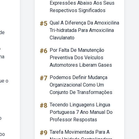
Expressões Abaixo Aos Seus
Respectivos Significados
#5
Qual A Diferença Da Amoxicilina
Tri-hidratada Para Amoxicilina
 de
Clavulanato
o
#6
Por Falta De Manutenção
ma
Preventiva Dos Veículos
Automotores Liberam Gases
#7
Podemos Definir Mudança
ue o
Organizacional Como Um
Conjunto De Transformações
#8
Tecendo Linguagens Língua
Portuguesa 7 Ano Manual Do
o
Professor Respostas
#9
Tarefa Movimentada Para A
ebo