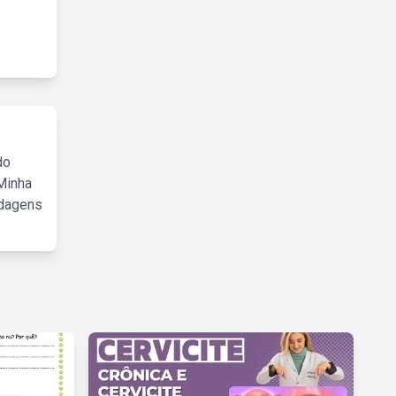
do
Minha
rdagens