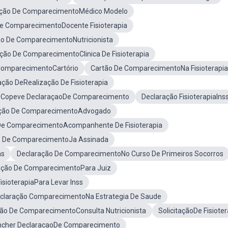
ação De ComparecimentoMédico Modelo
e ComparecimentoDocente Fisioterapia
ão De ComparecimentoNutricionista
ção De ComparecimentoClinica De Fisioterapia
ComparecimentoCartório
Cartão De ComparecimentoNa Fisioterapi
ação DeRealização De Fisioterapia
Copeve DeclaraçaoDe Comparecimento
Declaração FisioterapiaIns
ação De ComparecimentoAdvogado
De ComparecimentoAcompanhente De Fisioterapia
o De ComparecimentoJa Assinada
as
Declaração De ComparecimentoNo Curso De Primeiros Socorros
ação De ComparecimentoPara Juiz
isioterapiaPara Levar Inss
claração ComparecimentoNa Estrategia De Saude
ão De ComparecimentoConsulta Nutricionista
SolicitaçãoDe Fisiote
ncher DeclaracaoDe Comparecimento