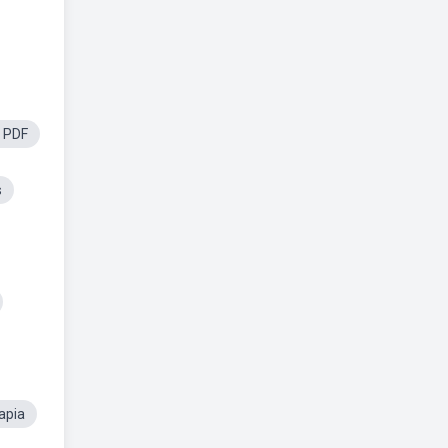
a PDF
s
rapia