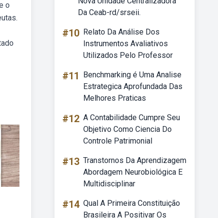
Nova Unidade Centralizadora
e o
Da Ceab-rd/srseii.
utas.
#10
Relato Da Análise Dos
tado
Instrumentos Avaliativos
Utilizados Pelo Professor
#11
Benchmarking é Uma Analise
Estrategica Aprofundada Das
Melhores Praticas
#12
A Contabilidade Cumpre Seu
Objetivo Como Ciencia Do
Controle Patrimonial
#13
Transtornos Da Aprendizagem
Abordagem Neurobiológica E
Multidisciplinar
#14
Qual A Primeira Constituição
Brasileira A Positivar Os