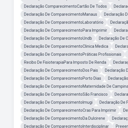
Declaração ComparecimentoCartão De Todos
Declar
Declaração De ComparecimentoManaus
Declaração D
Declaração De ComparecimentoLaboratório
Declaraç
Declaração De ComparecimentoPara Imprimir
Declara
Declaração De ComparecimentoUndb
Declaração De 
Declaração De ComparecimentoClinica Medica
Declar
Declaração De ComparecimentoPráticas Profissionais
Recibo De FisioterapiaPara Imposto De Renda
Declar
Declaração De ComparecimentoDos Pais
Declaração 
Declaração De ComparecimentoPorto Dias
Declaraçã
Declaração De ComparecimentoMaternidade De Campin
Declaração De ComparecimentoSão Francisco
Declar
Declaração De ComparecimentoImugi
Declaração De F
Declaração De ComparecimentoCras Para Imprimir
De
Declaração De ComparecimentoDa Dulcirene
Declaraç
Declaração De ComparecimentoInterdisciplinar
Preee