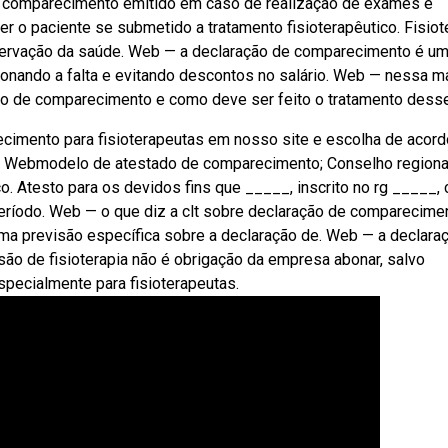
e comparecimento emitido em caso de realização de exames e
 o paciente se submetido a tratamento fisioterapêutico. Fisiot
nservação da saúde. Web — a declaração de comparecimento é u
bonando a falta e evitando descontos no salário. Web — nessa ma
ão de comparecimento e como deve ser feito o tratamento dess
imento para fisioterapeutas em nosso site e escolha de acord
s. Webmodelo de atestado de comparecimento; Conselho regiona
o. Atesto para os devidos fins que _____, inscrito no rg _____, 
eríodo. Web — o que diz a clt sobre declaração de comparecime
 uma previsão específica sobre a declaração de. Web — a declara
 de fisioterapia não é obrigação da empresa abonar, salvo
pecialmente para fisioterapeutas.