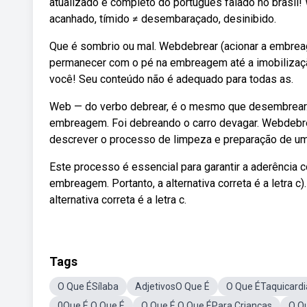
atualizado e completo do português falado no brasil! W
acanhado, tímido ≠ desembaraçado, desinibido.
Que é sombrio ou mal. Webdebrear (acionar a embreagem
permanecer com o pé na embreagem até a imobilização
você! Seu conteúdo não é adequado para todas as.
Web — do verbo debrear, é o mesmo que desembrear. 
embreagem. Foi debreando o carro devagar. Webdebrear
descrever o processo de limpeza e preparação de uma
Este processo é essencial para garantir a aderência 
embreagem. Portanto, a alternativa correta é a letra
alternativa correta é a letra c.
Tags
O Que ÉSílaba
AdjetivosO Que É
O Que ÉTaquicardi
0Que É O Que É
O Que É O Que ÉPara Crianças
O Q