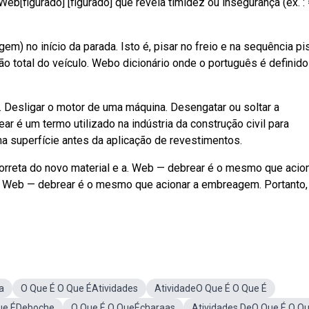
eb[figurado] [figurado] que revela timidez ou insegurança (ex. :
) no início da parada. Isto é, pisar no freio e na sequência pi
 total do veículo. Webo dicionário onde o português é definido
Desligar o motor de uma máquina. Desengatar ou soltar a
 é um termo utilizado na indústria da construção civil para
 superfície antes da aplicação de revestimentos.
correta do novo material e a. Web — debrear é o mesmo que acion
 c). Web — debrear é o mesmo que acionar a embreagem. Portanto,
a
O Que É O Que ÉAtividades
AtividadeO Que É O Que É
ue ÉDeboche
O Que É O QueÉcharaas
Atividades DeO Que É O Qu