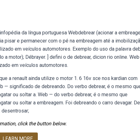
o infopédia da língua portuguesa Webdebrear (acionar a embreag
ência pisar e permanecer com o pé na embreagem até a imobilizaç
ilizado em veículos automotores. Exemplo do uso da palavra deb
a motor); Débrayer. ] defini o de debrear, dicion rio online. Web
izado em veículos automotores.
a renault ainda utilize o motor 1. 6 16v sce nos kardian com
eb — significado de debreando. Do verbo debrear, é o mesmo qu
gatar ou soltar a. Web — do verbo debrear, é o mesmo que
atar ou soltar a embreagem. Foi debreando o carro devagar. De
 desentrosar;
mation, click the button below.
LEARN MORE