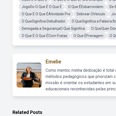
JogoDo O Que É O Que É
O Que ÉEsbarrondem
De 
O Que É O Que ÉAtividade Pre
Debrear OVeículo
Jo
O QueSignifica Debulhador
O QueSignifica a Palavra B
Denegada a SegurançaO Que Significa
O QueQuer Diz
O Que É O Que ÉCom Fratas
O Que ÉFrenagem
O Q
Emelie
Como mentor, minha dedicação é total
métodos pedagógicos que priorizam co
missão é orientar os estudantes em su
educacionais reconhecidas pelas princ
Related Posts