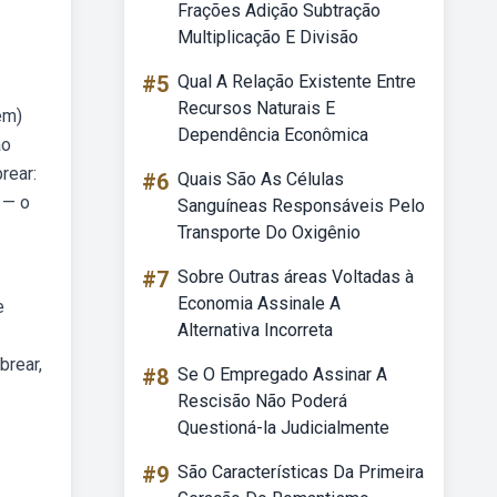
Frações Adição Subtração
Multiplicação E Divisão
#5
Qual A Relação Existente Entre
Recursos Naturais E
em)
Dependência Econômica
ão
rear:
#6
Quais São As Células
 — o
Sanguíneas Responsáveis Pelo
Transporte Do Oxigênio
#7
Sobre Outras áreas Voltadas à
Economia Assinale A
e
Alternativa Incorreta
brear,
#8
Se O Empregado Assinar A
Rescisão Não Poderá
Questioná-la Judicialmente
#9
São Características Da Primeira