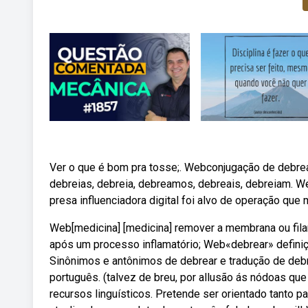
Ver o que é bom pra tosse;. Webconjugação de debrea
debreias, debreia, debreamos, debreais, debreiam. W
presa influenciadora digital foi alvo de operação que
Web[medicina] [medicina] remover a membrana ou fil
após um processo inflamatório; Web«debrear» defini
Sinônimos e antônimos de debrear e tradução de debre
português. (talvez de breu, por allusão ás nódoas qu
recursos linguísticos. Pretende ser orientado tanto 