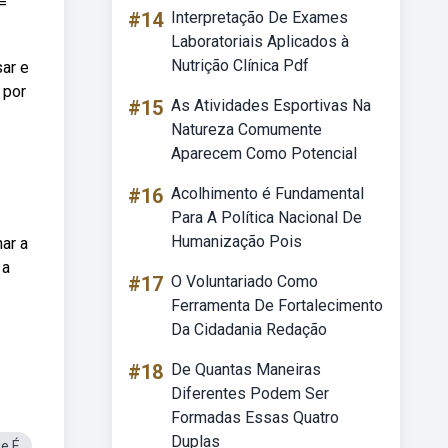
 =
#14
Interpretação De Exames
Laboratoriais Aplicados à
Nutrição Clínica Pdf
sar e
 por
#15
As Atividades Esportivas Na
Natureza Comumente
Aparecem Como Potencial
#16
Acolhimento é Fundamental
Para A Política Nacional De
Humanização Pois
ar a
 a
#17
O Voluntariado Como
Ferramenta De Fortalecimento
Da Cidadania Redação
#18
De Quantas Maneiras
Diferentes Podem Ser
Formadas Essas Quatro
Duplas
e É