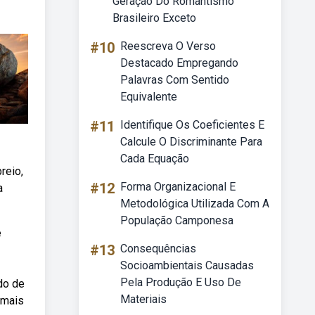
Geração Do Romantismo
Brasileiro Exceto
#10
Reescreva O Verso
Destacado Empregando
Palavras Com Sentido
Equivalente
#11
Identifique Os Coeficientes E
Calcule O Discriminante Para
Cada Equação
reio,
#12
Forma Organizacional E
a
Metodológica Utilizada Com A
População Camponesa
e
#13
Consequências
Socioambientais Causadas
Pela Produção E Uso De
do de
Materiais
 mais