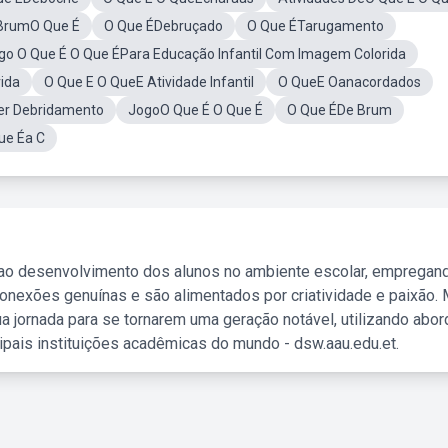
BrumO Que É
O Que ÉDebruçado
O Que ÉTarugamento
go O Que É O Que ÉPara Educação Infantil Com Imagem Colorida
rida
O Que E O QueE Atividade Infantil
O QueE Oanacordados
er Debridamento
JogoO Que É O Que É
O Que ÉDe Brum
ue Éa C
 ao desenvolvimento dos alunos no ambiente escolar, empregan
nexões genuínas e são alimentados por criatividade e paixão. 
a jornada para se tornarem uma geração notável, utilizando abo
ipais instituições acadêmicas do mundo - dsw.aau.edu.et.