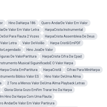
or
Hino DaHarpa 186
Quero AndarDe Valor Em Valor
arDe Valor Em Valor Letra
HarpaCrista Instrumental
DeSol Para Flauta 2 Vozes
HarpaCrista Assembleia De Deus
Valor Letra
Valor DeViolão
Harpa Cristã EmPDF
alorLegendado
Hino JoiaDe Valor
Figuras De ValorPartitura
HarpaCrista Cifra Da Cpad
Instrumento Musical SiguinificadoE O Valor Harpa
Harpa Crista EmPartitura
HarpaCristã
Cifras Para MiniHarpa
trumento Biblico Valor ES
Hino Valor DeUma Alma
a
2 Tons a Menos Valor DeUma Alma Playback Letras
Gloria Gloria Gozo EmFim Trarar Ino Da Harpa
Um Hino Da Harpa Com Uma Flauta
ro AndarDe Valor Em Valor Partirura