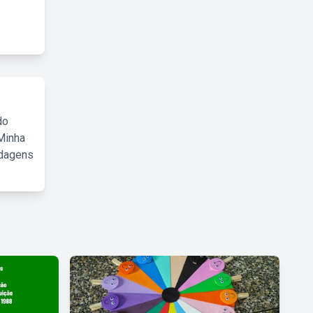
do
Minha
rdagens