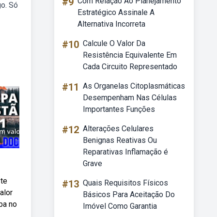
#9
Com Relação Ao Planejamento
go. Só
Estratégico Assinale A
Alternativa Incorreta
#10
Calcule O Valor Da
Resistência Equivalente Em
Cada Circuito Representado
#11
As Organelas Citoplasmáticas
Desempenham Nas Células
Importantes Funções
#12
Alterações Celulares
Benignas Reativas Ou
Reparativas Inflamação é
Grave
ste
#13
Quais Requisitos Físicos
alor
Básicos Para Aceitação Do
eba no
Imóvel Como Garantia