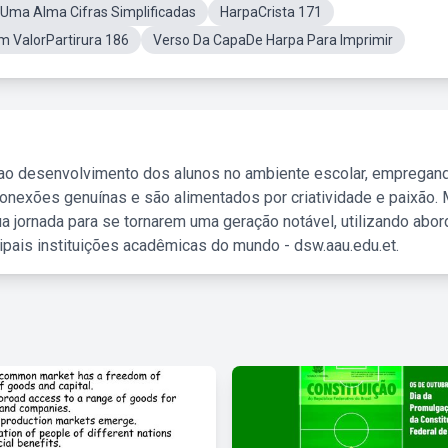
eUma Alma Cifras Simplificadas
HarpaCrista 171
m ValorPartirura 186
Verso Da CapaDe Harpa Para Imprimir
 ao desenvolvimento dos alunos no ambiente escolar, empregan
nexões genuínas e são alimentados por criatividade e paixão. 
a jornada para se tornarem uma geração notável, utilizando abo
ipais instituições acadêmicas do mundo - dsw.aau.edu.et.