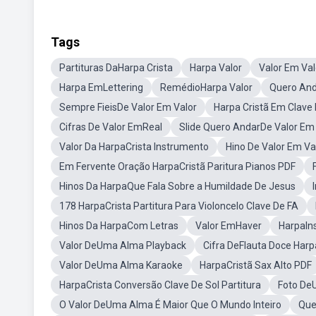
Tags
Partituras DaHarpa Crista
Harpa Valor
Valor Em Val
Harpa EmLettering
RemédioHarpa Valor
Quero And
Sempre FieisDe Valor Em Valor
Harpa Cristã Em Clave 
Cifras De Valor EmReal
Slide Quero AndarDe Valor Em 
Valor Da HarpaCrista Instrumento
Hino De Valor Em V
Em Fervente Oração HarpaCristã Paritura Pianos PDF
Hinos Da HarpaQue Fala Sobre a Humildade De Jesus
178 HarpaCrista Partitura Para Violoncelo Clave De FA
Hinos Da HarpaCom Letras
Valor EmHaver
HarpaIns
Valor DeUma Alma Playback
Cifra DeFlauta Doce Harp
Valor DeUma Alma Karaoke
HarpaCristã Sax Alto PDF
HarpaCrista Conversão Clave De Sol Partitura
Foto De
O Valor DeUma Alma É Maior Que O Mundo Inteiro
Que