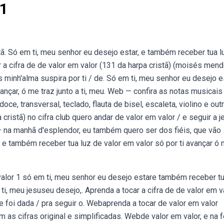
31
tã. Só em ti, meu senhor eu desejo estar, e também receber tua l
r a cifra de de valor em valor (131 da harpa cristã) (moisés men
s minh'alma suspira por ti / de. Só em ti, meu senhor eu desejo es
ançar, ó me traz junto a ti, meu. Web — confira as notas musicais
doce, transversal, teclado, flauta de bisel, escaleta, violino e out
cristã) no cifra club quero andar de valor em valor / e seguir a j
— na manhã d'esplendor, eu também quero ser dos fiéis, que vão
 e também receber tua luz de valor em valor só por ti avançar ó
valor 1 só em ti, meu senhor eu desejo estare também receber t
 ti, meu jesuseu desejo,. Aprenda a tocar a cifra de de valor em v
e foi dada / pra seguir o. Webaprenda a tocar de valor em valor
as cifras original e simplificadas. Webde valor em valor, e na f