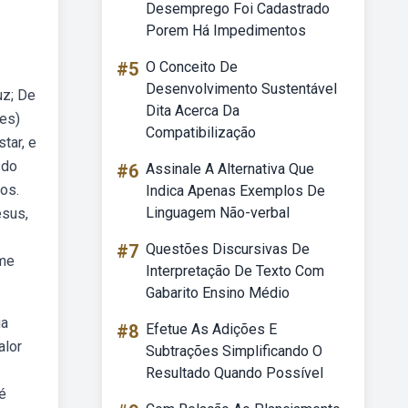
Desemprego Foi Cadastrado
Porem Há Impedimentos
#5
O Conceito De
Desenvolvimento Sustentável
uz; De
Dita Acerca Da
des)
Compatibilização
tar, e
 do
#6
Assinale A Alternativa Que
ros.
Indica Apenas Exemplos De
Linguagem Não-verbal
esus,
#7
Questões Discursivas De
 me
Interpretação De Texto Com
Gabarito Ensino Médio
ua
#8
Efetue As Adições E
alor
Subtrações Simplificando O
Resultado Quando Possível
é