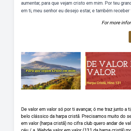
aumentar, para que vejam cristo em mim. Por teu gran
em ti, meu senhor eu desejo estar, e também receber t
For more infor
De valor em valor só por ti avançar, ó me traz junto a
belo clássico da harpa cristã. Precisamos muito do se
em valor (harpa cristã) no cifra club quero andar de v
céu / a. Webde valor em valor (131 da harpa cristã) 