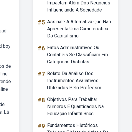
Impactam Além Dos Negócios
Influenciando A Sociedade
#5
Assinale A Alternativa Que Não
Apresenta Uma Característica
“bad
Do Capitalismo
d boy
#6
Fatos Administrativos Ou
Contabeis Se Classificam Em
Categorias Distintas
pos de
#7
Relato Da Análise Dos
line
Instrumentos Avaliativos
ntende
Utilizados Pelo Professor
line
#8
Objetivos Para Trabalhar
 de
Números E Quantidades Na
s. Lá
Educação Infantil Bncc
#9
Fundamentos Históricos