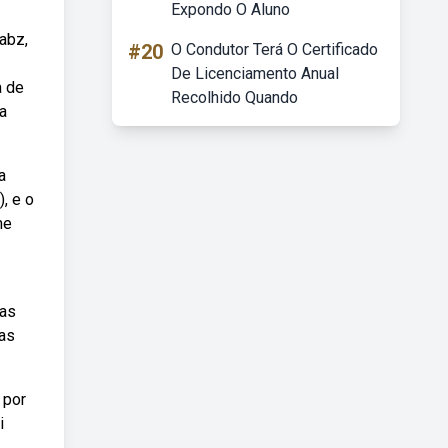
Expondo O Aluno
abz,
#20
O Condutor Terá O Certificado
De Licenciamento Anual
a de
Recolhido Quando
a
a
, e o
me
gas
uas
 por
i