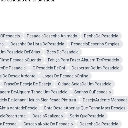
 OPesadelo
PesadeloDesenho Animado
DenhoDe Pesadelo
ho
Desenho Do Hora DoPesadelo
PesadeloDesenho Simples
Um Pesadelo DeFérias
Beco DoPesadelo
Filme PesadeloQuentin
Feitiço Para Fazer Alguem TerPesadelo
mDe Pesadelo
O Pesadelo DeObi
Despertar DeUm Pesadelo
s De DesejoArdente
Jogos De PesadeloOnline
FraseDe Desejo De Desejo
Cidade SaídaDe Um Pesadelo
agem DeAlguem Tendo Um Pesadelo
Sonhos OuPesadelo
elo DeJohann Heirich Significado Pimtura
DesejoArdente Mensage
Alma VontadeDesejo
Ento DesejoApenas Que Tenha Mtos Desejos
eloRecorrente
DesejoRealizado
Serio QuePesadelo
Da Pessoa
Cascao aNoite Do Pesadelo
DesenhoDe Pesadelo