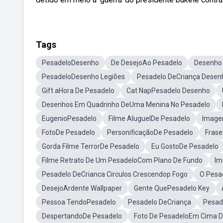
Tags
PesadeloDesenho
De DesejoAo Pesadelo
Desenho
PesadeloDesenho Legiões
Pesadelo DeCriança Desen
Gift aHora De Pesadelo
Cat NapPesadelo Desenho
Desenhos Em Quadrinho DeUma Menina No Pesadelo
EugenioPesadelo
Filme AluguelDe Pesadelo
Image
FotoDe Pesadelo
PersonificaçãoDe Pesadelo
Frase
Gorda Filme TerrorDe Pesadelo
Eu GostoDe Pesadelo
Filme Retrato De Um PesadeloCom Plano De Fundo
Im
Pesadelo DeCrianca Circulos Crescendop Fogo
O Pesad
DesejoArdente Wallpaper
Gente QuePesadelo Key
Pessoa TendoPesadelo
Pesadelo DeCriança
Pesad
DespertandoDe Pesadelo
Foto De PesadeloEm Cima 