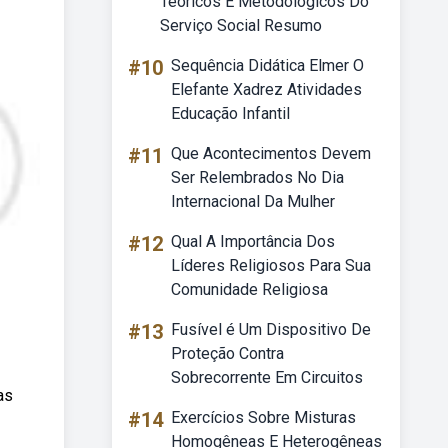
Teóricos E Metodológicos Do
Serviço Social Resumo
#10
Sequência Didática Elmer O
Elefante Xadrez Atividades
Educação Infantil
#11
Que Acontecimentos Devem
Ser Relembrados No Dia
Internacional Da Mulher
#12
Qual A Importância Dos
Líderes Religiosos Para Sua
Comunidade Religiosa
#13
Fusível é Um Dispositivo De
Proteção Contra
Sobrecorrente Em Circuitos
as
#14
Exercícios Sobre Misturas
Homogêneas E Heterogêneas