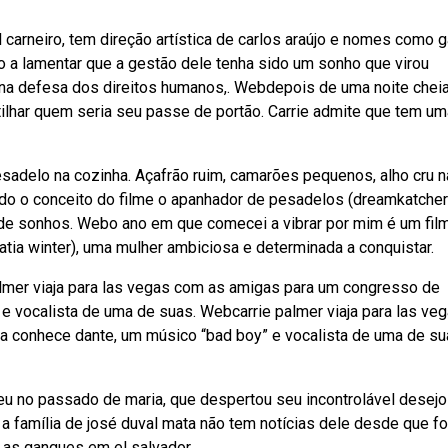
 carneiro, tem direção artística de carlos araújo e nomes como g
ho a lamentar que a gestão dele tenha sido um sonho que virou
a defesa dos direitos humanos,. Webdepois de uma noite chei
ilhar quem seria seu passe de portão. Carrie admite que tem um
pesadelo na cozinha. Açafrão ruim, camarões pequenos, alho cru n
o o conceito do filme o apanhador de pesadelos (dreamkatcher)
 de sonhos. Webo ano em que comecei a vibrar por mim é um fil
ia winter), uma mulher ambiciosa e determinada a conquistar.
mer viaja para las vegas com as amigas para um congresso de
e vocalista de uma de suas. Webcarrie palmer viaja para las ve
a conhece dante, um músico “bad boy” e vocalista de uma de s
eu no passado de maria, que despertou seu incontrolável desejo
 a família de josé duval mata não tem notícias dele desde que fo
a as gangues em el salvador.