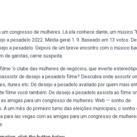
ra um congresso de mulheres. Lá ela conhece dante, um músico 
ejo a pesadelo 2022. Média geral 1. 9. Baseado em 13 votos. De
esejo a pesadelo. Depois de um breve encontro com o músico ba
 de garotas, carrie suspeita.
 filme 'o clube das mulheres de negócios, que inverte estereóti
Webassistir de desejo a pesadelo filme? Descubra onde assistir on
ies, itunes etc. De desejo a pesadelo avaliado por quem mais e
ste filme você também. De desejo a pesadelo assista ao filme on
com as amigas para um congresso de mulheres. Web — sonho de
lo. A um mês do primeiro turno das eleições municipais, o sonho
viaja para las vegas com as amigas para um congresso de mulhere
e.
mation, click the button below.