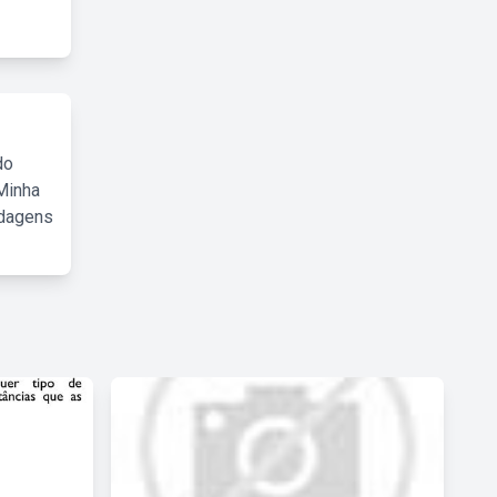
do
Minha
rdagens