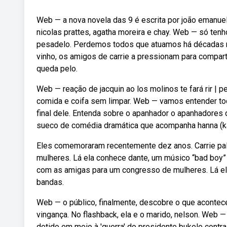
Web — a nova novela das 9 é escrita por joão emanuel
nicolas prattes, agatha moreira e chay. Web — só ten
pesadelo. Perdemos todos que atuamos há décadas n
vinho, os amigos de carrie a pressionam para compart
queda pelo.
Web — reação de jacquin ao los molinos te fará rir | 
comida e coifa sem limpar. Web — vamos entender tod
final dele. Entenda sobre o apanhador o apanhadores
sueco de comédia dramática que acompanha hanna (kat
Eles comemoraram recentemente dez anos. Carrie pal
mulheres. Lá ela conhece dante, um músico “bad boy” 
com as amigas para um congresso de mulheres. Lá el
bandas.
Web — o público, finalmente, descobre o que acontec
vingança. No flashback, ela e o marido, nelson. Web —
detido em meio à 'guerra' do presidente bukele contr