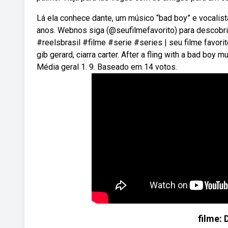
Lá ela conhece dante, um músico “bad boy” e vocali
anos. Webnos siga (@seufilmefavorito) para descobrir
#reelsbrasil #filme #serie #series | seu filme favori
gib gerard, ciarra carter. After a fling with a bad boy
Média geral 1. 9. Baseado em 14 votos.
filme: 