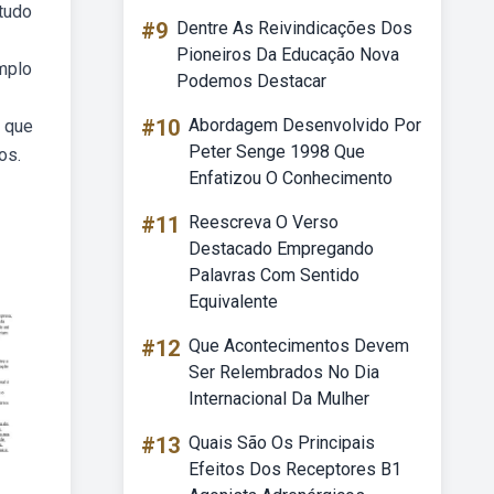
studo
#9
Dentre As Reivindicações Dos
Pioneiros Da Educação Nova
mplo
Podemos Destacar
#10
Abordagem Desenvolvido Por
a que
Peter Senge 1998 Que
os.
Enfatizou O Conhecimento
#11
Reescreva O Verso
Destacado Empregando
Palavras Com Sentido
Equivalente
#12
Que Acontecimentos Devem
Ser Relembrados No Dia
Internacional Da Mulher
#13
Quais São Os Principais
Efeitos Dos Receptores B1