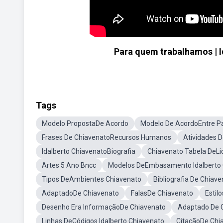
Para quem trabalhamos | I
Tags
Modelo PropostaDe Acordo
Modelo De AcordoEntre P
Frases De ChiavenatoRecursos Humanos
Atividades 
Idalberto ChiavenatoBiografia
Chiavenato Tabela DeLi
Artes 5 Ano Bncc
Modelos DeEmbasamento Idalberto 
Tipos DeAmbientes Chiavenato
Bibliografia De Chiav
AdaptadoDe Chiavenato
FalasDe Chiavenato
Estil
Desenho Era InformaçãoDe Chiavenato
Adaptado De 
Linhas DeCódigos Idalberto Chiavenato
CitaçãoDe Chi