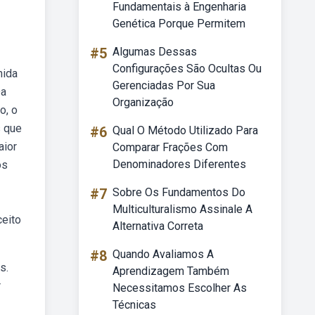
Fundamentais à Engenharia
Genética Porque Permitem
#5
Algumas Dessas
Configurações São Ocultas Ou
nida
Gerenciadas Por Sua
Da
Organização
o, o
s que
#6
Qual O Método Utilizado Para
aior
Comparar Frações Com
Denominadores Diferentes
os
#7
Sobre Os Fundamentos Do
Multiculturalismo Assinale A
eito
Alternativa Correta
#8
Quando Avaliamos A
s.
Aprendizagem Também
r
Necessitamos Escolher As
Técnicas