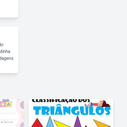
do
Minha
rdagens