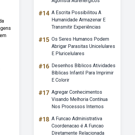
Agonista Adrenérgicos
#14
A Escrita Possibilitou A
Humanidade Armazenar E
da
Transmitir Experiências
agens
gem
#15
Os Seres Humanos Podem
Abrigar Parasitas Unicelulares
E Pluricelulares
#16
Desenhos Bíblicos Atividades
s
Bíblicas Infantil Para Imprimir
E Colorir
#17
Agregar Conhecimentos
Visando Melhoria Contínua
Nos Processos Internos
#18
A Funcao Administrativa
Coordenacao é A Funcao
Diretamente Relacionada