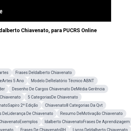
dalberto Chiavenato, para PUCRS Online
artes
Frases DeIdalberto Chiavenato
DeArtes 5 Ano
Modelo DeRelatório Técnico ABNT
der
Desenho De Cargos Chiavenato DeMédia Gerência
Chiavenato
5 CategoriasDe Chiavenato
enatoSapiro 2º Edição
Chiavenato8 Categorias Da Qvt
os DeLiderança De Chiavenato
Resumo DeMotivação Chiavenato
ChiavenatoExemplos
Idalberto ChiavenatoFrases De Aprendizagem
avenato
Frases De ChiavenatoRH
Livros DeIdalberto Chiavenato