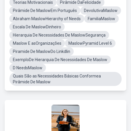
Teorias Motivacionais
Pirâmide DaFelicidade
Pirâmide De MaslowEm Português
DevolutivaMaslow
Abraham MaslowHierarchy of Needs
FamiliaMaslow
Escala De MaslowDinheiro
Hierarquia De Necessidades De MaslowSegurança
Maslow E asOrganizações
MaslowPyramid Level 6
Piramide De MaslowDo Linkdlin
ExemploDe Hierarquia De Necessidades De Maslow
D NeedsMaslow
Quais São as Necessidades Básicas Conformea
Pirâmide De Maslow