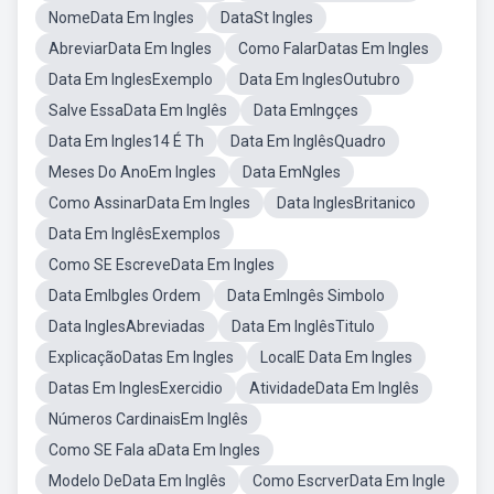
NomeData Em Ingles
DataSt Ingles
AbreviarData Em Ingles
Como FalarDatas Em Ingles
Data Em InglesExemplo
Data Em InglesOutubro
Salve EssaData Em Inglês
Data EmIngçes
Data Em Ingles14 É Th
Data Em InglêsQuadro
Meses Do AnoEm Ingles
Data EmNgles
Como AssinarData Em Ingles
Data InglesBritanico
Data Em InglêsExemplos
Como SE EscreveData Em Ingles
Data EmIbgles Ordem
Data EmIngês Simbolo
Data InglesAbreviadas
Data Em InglêsTitulo
ExplicaçãoDatas Em Ingles
LocalE Data Em Ingles
Datas Em InglesExercidio
AtividadeData Em Inglês
Números CardinaisEm Inglês
Como SE Fala aData Em Ingles
Modelo DeData Em Inglês
Como EscrverData Em Ingle