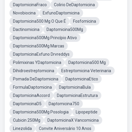
DaptomicinaFraco
Colirio DeDaptomicina
Novobiocina
ExfunoDaptomicina
Daptomicina500 Mg O Que É
Fosfomicina
Dactinomicina
Daptomicina500Mg
Daptomicina500Mg Princípio Ativo
Daptomicina500Mg Marcas
DaptomicinaExfuno Drvreddys
Polimixinas YDaptomicina
Daptomicina500 Mg
Dihidroestreptomicina
Estreptomicina Veterinaria
Pomada DeDaptomicina
DaptomicinaEtico
FormulaDaptomicina
DaptomicinaBula
DaptomicinaAccord
DaptomicinaEstrutura
DaptomicinaD5
Daptomicina750
Daptomicina500Mg Posologia
Lipopeptide
Cubicin 250Mg
DaptomicinaX Vancomicina
Linezolida
Convite Aniversário 10 Anos