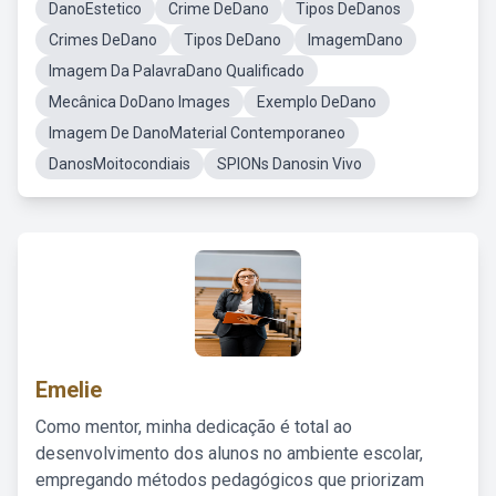
DanoEstetico
Crime DeDano
Tipos DeDanos
Crimes DeDano
Tipos DeDano
ImagemDano
Imagem Da PalavraDano Qualificado
Mecânica DoDano Images
Exemplo DeDano
Imagem De DanoMaterial Contemporaneo
DanosMoitocondiais
SPIONs Danosin Vivo
Emelie
Como mentor, minha dedicação é total ao
desenvolvimento dos alunos no ambiente escolar,
empregando métodos pedagógicos que priorizam