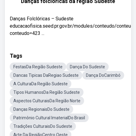
Danças folclóricas da região Sudeste
Danças Folclóricas – Sudeste
educacaofisica.seed.pr.gov.br/modules/conteudo/conteud
conteudo=423 ...
Tags
FestasDa Região Sudeste
Dança Do Sudeste
Dancas Tipicas DaRegiao Sudeste
Dança DoCarimbó
A CulturaDa Região Sudeste
Tipos HumanosDa Região Sudeste
Aspectos CulturaisDa Região Norte
Danças RegionaisDo Sudeste
Patrimônio Cultural ImaterialDo Brasil
Tradições CulturaisDo Sudeste
Arte Da RegiãoCentro Oeste