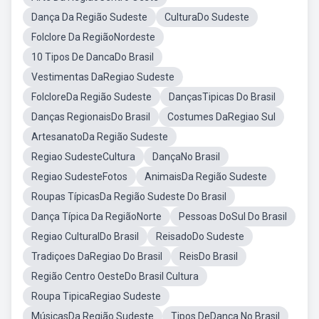
Dança Da Região Sudeste
CulturaDo Sudeste
Folclore Da RegiãoNordeste
10 Tipos De DancaDo Brasil
Vestimentas DaRegiao Sudeste
FolcloreDa Região Sudeste
DançasTipicas Do Brasil
Danças RegionaisDo Brasil
Costumes DaRegiao Sul
ArtesanatoDa Região Sudeste
Regiao SudesteCultura
DançaNo Brasil
Regiao SudesteFotos
AnimaisDa Região Sudeste
Roupas TípicasDa Região Sudeste Do Brasil
Dança Típica Da RegiãoNorte
Pessoas DoSul Do Brasil
Regiao CulturalDo Brasil
ReisadoDo Sudeste
Tradiçoes DaRegiao Do Brasil
ReisDo Brasil
Região Centro OesteDo Brasil Cultura
Roupa TipicaRegiao Sudeste
MúsicasDa Região Sudeste
Tipos DeDança No Brasil